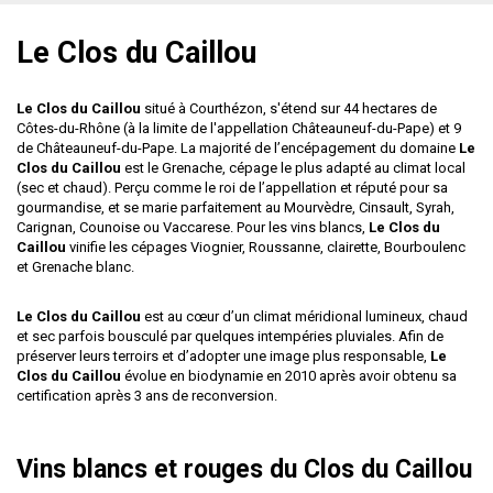
Le Clos du Caillou
Le Clos du Caillou
situé à Courthézon, s'étend sur 44 hectares de
Côtes-du-Rhône (à la limite de l'appellation Châteauneuf-du-Pape) et 9
de Châteauneuf-du-Pape. La majorité de l’encépagement du domaine
Le
Clos du Caillou
est le Grenache, cépage le plus adapté au climat local
(sec et chaud). Perçu comme le roi de l’appellation et réputé pour sa
gourmandise, et se marie parfaitement au Mourvèdre, Cinsault, Syrah,
Carignan, Counoise ou Vaccarese. Pour les vins blancs,
Le Clos du
Caillou
vinifie les cépages Viognier, Roussanne, clairette, Bourboulenc
et Grenache blanc.
Le Clos du Caillou
est au cœur d’un climat méridional lumineux, chaud
et sec parfois bousculé par quelques intempéries pluviales. Afin de
préserver leurs terroirs et d’adopter une image plus responsable,
Le
Clos du Caillou
évolue en biodynamie en 2010 après avoir obtenu sa
certification après 3 ans de reconversion.
Vins blancs et rouges du Clos du Caillou