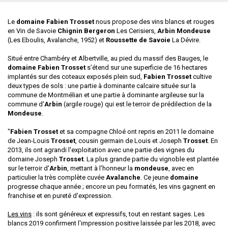
Le
domaine Fabien Trosset
nous propose des vins blancs et rouges
en Vin de Savoie
Chignin Bergeron
Les Cerisiers,
Arbin Mondeuse
(Les Eboulis, Avalanche, 1952) et
Roussette de Savoie
La Dévire.
Situé entre Chambéry et Albertville, au pied du massif des Bauges, le
domaine Fabien Trosset
s’étend sur une superficie de 16 hectares
implantés sur des coteaux exposés plein sud,
Fabien Trosset
cultive
deux types de sols : une partie à dominante calcaire située sur la
commune de Montmélian et une partie à dominante argileuse sur la
commune d'
Arbin
(argile rouge) qui est le terroir de prédilection de la
Mondeuse
.
"
Fabien Trosset
et sa compagne Chloé ont repris en 2011 le domaine
de Jean-Louis
Trosset
, cousin germain de Louis et Joseph
Trosset
. En
2013, ils ont agrandi l'exploitation avec une partie des vignes du
domaine Joseph
Trosset
. La plus grande partie du vignoble est plantée
sur le terroir d'
Arbin
, mettant à l'honneur la
mondeuse
, avec en
particulier la très complète cuvée
Avalanche
. Ce jeune
domaine
progresse chaque année ; encore un peu formatés, les vins gagnent en
franchise et en pureté d'expression.
Les vins
: ils sont généreux et expressifs, tout en restant sages. Les
blancs 2019 confirment l'impression positive laissée par les 2018, avec