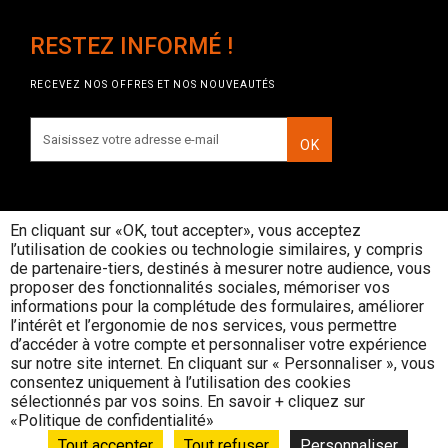
RESTEZ INFORMÉ !
RECEVEZ NOS OFFRES ET NOS NOUVEAUTÉS
OK
En cliquant sur «OK, tout accepter», vous acceptez
l’utilisation de cookies ou technologie similaires, y compris
INTERDICTION DE VENTE DE
de partenaire-tiers, destinés à mesurer notre audience, vous
BOISSONS ALCOOLIQUES AUX
proposer des fonctionnalités sociales, mémoriser vos
MINEURS DE MOINS DE 18 ANS
informations pour la complétude des formulaires, améliorer
La preuve de majorité de l'acheteur est
l’intérêt et l’ergonomie de nos services, vous permettre
exigée au moment de la vente en ligne
d’accéder à votre compte et personnaliser votre expérience
CODE DE LA SANTE PUBLIQUE, ART. L. 3342-1 et
sur notre site internet. En cliquant sur « Personnaliser », vous
L. 3353-3
consentez uniquement à l’utilisation des cookies
sélectionnés par vos soins. En savoir + cliquez sur
L’abus d’alcool est dangereux pour la santé, consommez avec
«Politique de confidentialité»
modération
© Rouge Cerise
Tout accepter
Tout refuser
Personnaliser