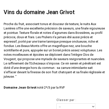
Vins du domaine Jean Grivot
Proche du fruit, associant tonus et douceur de texture, le nuits Aux
Lavières offre une excellente précision de saveurs, une finale vigoureuse
et pointue. Texture florale et notes d'agrumes dans Bossières, au profil
précoce, doux et frais. Les Pruliers n'a jamais été aussi précis et
expressif, porté par une trame tannique presque onctueuse, riche et
fondue. Les Beaux Monts offre un magnifique nez, une bouche
scintillante et pure, appuyée sur un boisé précis assez voluptueux. Les
notes moelleuses et épicées se déploient dans l'intègre Clos de
Vougeot, qui propose une myriade de saveurs revigorantes et nuancées.
Le raffinement de l'Echezeaux s'impose. Ce vin serein et pénétrant est
doté d'une énergie hors du commun : sa carrure intimidante sait
s'effacer devant la finesse de son fruit chatoyant et sa finale réglissée et
juteuse. "
Domaine Jean Grivot
noté 2*/3 par la RVF
Classer par :