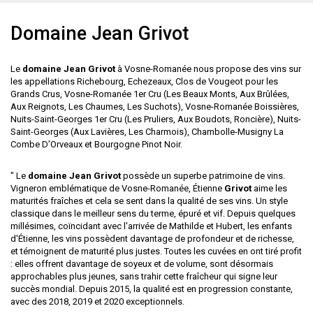
Domaine Jean Grivot
Le
domaine Jean Grivot
à Vosne-Romanée nous propose des vins sur
les appellations Richebourg, Echezeaux, Clos de Vougeot pour les
Grands Crus, Vosne-Romanée 1er Cru (Les Beaux Monts, Aux Brûlées,
Aux Reignots, Les Chaumes, Les Suchots), Vosne-Romanée Boissières,
Nuits-Saint-Georges 1er Cru (Les Pruliers, Aux Boudots, Roncière), Nuits-
Saint-Georges (Aux Lavières, Les Charmois), Chambolle-Musigny La
Combe D'Orveaux et Bourgogne Pinot Noir.
" Le
domaine Jean Grivot
possède un superbe patrimoine de vins.
Vigneron emblématique de Vosne-Romanée, Étienne
Grivot
aime les
maturités fraîches et cela se sent dans la qualité de ses vins. Un style
classique dans le meilleur sens du terme, épuré et vif. Depuis quelques
millésimes, coïncidant avec l'arrivée de Mathilde et Hubert, les enfants
d'Étienne, les vins possèdent davantage de profondeur et de richesse,
et témoignent de maturité plus justes. Toutes les cuvées en ont tiré profit
: elles offrent davantage de soyeux et de volume, sont désormais
approchables plus jeunes, sans trahir cette fraîcheur qui signe leur
succès mondial. Depuis 2015, la qualité est en progression constante,
avec des 2018, 2019 et 2020 exceptionnels.