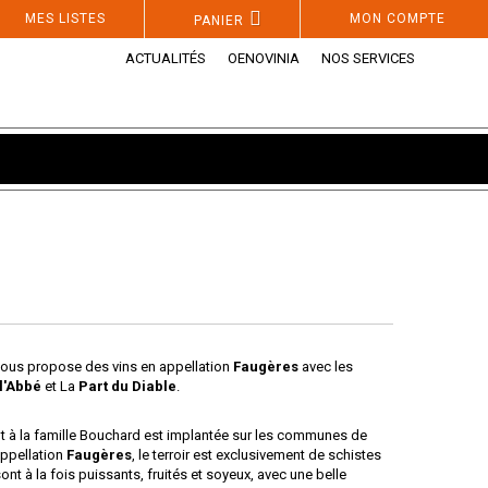
MES LISTES
MON COMPTE
PANIER
ACTUALITÉS
OENOVINIA
NOS SERVICES
ous propose des vins en appellation
Faugères
avec les
l'Abbé
et La
Part du Diable
.
t à la famille Bouchard est implantée sur les communes de
appellation
Faugères
, le terroir est exclusivement de schistes
ont à la fois puissants, fruités et soyeux, avec une belle