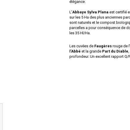
élégance.
L'
Abbaye Sylva Plana
est certifié
sur les 5 Ha des plus anciennes parc
sont naturels et le compost biologiq
parcelles a pour conséquence de do
les 35 Hl/Ha.
Les cuvées de
Faugères
rouge de l
l’Abbé
et la grande
Part du Diable
,
profondeur. Un excellent rapport Q/P