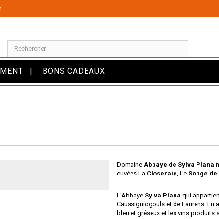
m
OMENT
BONS CADEAUX
Domaine
Abbaye de Sylva
Plana
n
cuvées La
Closeraie
, Le
Songe de 
L'Abbaye
Sylva Plana
qui appartien
Caussigniogouls et de Laurens. En 
bleu et gréseux et les vins produits s