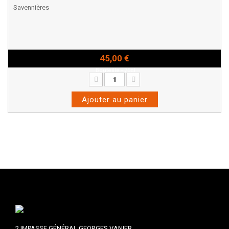
Savennières
45,00 €
Bouteille - 75cl
Ajouter au panier
2 IMPASSE GÉNÉRAL GEORGES VANIER