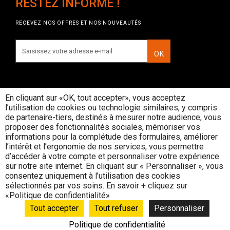
RESTEZ INFORMÉ !
RECEVEZ NOS OFFRES ET NOS NOUVEAUTÉS
OK
En cliquant sur «OK, tout accepter», vous acceptez
l’utilisation de cookies ou technologie similaires, y compris
INTERDICTION DE VENTE DE
de partenaire-tiers, destinés à mesurer notre audience, vous
BOISSONS ALCOOLIQUES AUX
proposer des fonctionnalités sociales, mémoriser vos
MINEURS DE MOINS DE 18 ANS
informations pour la complétude des formulaires, améliorer
La preuve de majorité de l'acheteur est
l’intérêt et l’ergonomie de nos services, vous permettre
exigée au moment de la vente en ligne
d’accéder à votre compte et personnaliser votre expérience
CODE DE LA SANTE PUBLIQUE, ART. L. 3342-1 et
sur notre site internet. En cliquant sur « Personnaliser », vous
L. 3353-3
consentez uniquement à l’utilisation des cookies
sélectionnés par vos soins. En savoir + cliquez sur
L’abus d’alcool est dangereux pour la santé, consommez avec
«Politique de confidentialité»
modération
© Rouge Cerise
Tout accepter
Tout refuser
Personnaliser
Politique de confidentialité