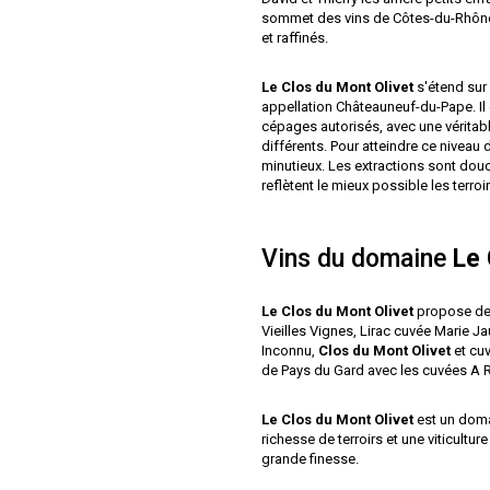
sommet des vins de Côtes-du-Rhône 
et raffinés.
Le Clos du Mont Olivet
s'étend sur 
appellation Châteauneuf-du-Pape. Il 
cépages autorisés, avec une véritab
différents. Pour atteindre ce niveau 
minutieux. Les extractions sont douc
reflètent le mieux possible les terroi
Vins du domaine
Le 
Le Clos du Mont Olivet
propose des
Vieilles Vignes, Lirac cuvée Marie 
Inconnu,
Clos du Mont Olivet
et cu
de Pays du Gard avec les cuvées A R
Le Clos du Mont Olivet
est un doma
richesse de terroirs et une viticultur
grande finesse.