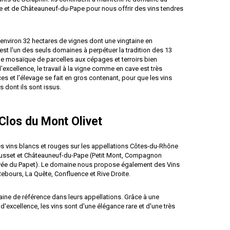
et de Châteauneuf-du-Pape pour nous offrir des vins tendres
environ 32 hectares de vignes dont une vingtaine en
est l'un des seuls domaines à perpétuer la tradition des 13
le mosaïque de parcelles aux cépages et terroirs bien
d'excellence, le travail à la vigne comme en cave est très
es et l'élevage se fait en gros contenant, pour que les vins
rs dont ils sont issus.
Clos du Mont Olivet
 vins blancs et rouges sur les appellations Côtes-du-Rhône
Jausset et Châteauneuf-du-Pape (Petit Mont, Compagnon
vée du Papet). Le domaine nous propose également des Vins
ebours, La Quête, Confluence et Rive Droite.
ine de référence dans leurs appellations. Grâce à une
e d'excellence, les vins sont d'une élégance rare et d'une très