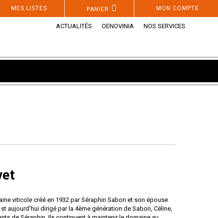
MES LISTES
MON COMPTE
PANIER
ACTUALITÉS
OENOVINIA
NOS SERVICES
vet
ine viticole créé en 1932 par Séraphin Sabon et son épouse
st aujourd'hui dirigé par la 4ème génération de Sabon, Céline,
nfants de Séraphin. Ils continuent à maintenir le domaine au