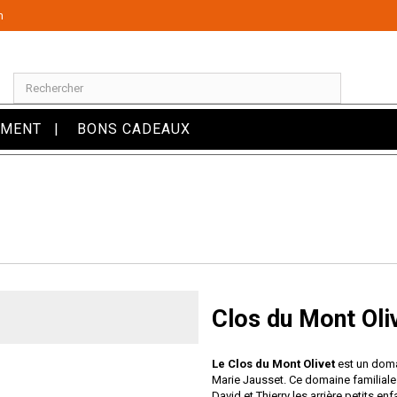
m
OMENT
BONS CADEAUX
Clos du Mont Oli
Le
Clos du Mont Olivet
est un doma
Marie Jausset. Ce domaine familiale 
David et Thierry les arrière petits e