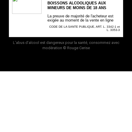
BOISSONS ALCOOLIQUES AUX
MINEURS DE MOINS DE 18 ANS
La preuve de majorité de l'acheteur est
exigée au moment de la vente en ligne
CODE DE LA SANTE PUBLIQUE, ART. L. 3342-1 et
L. 3353-3
L’abus d’alcool est dangereux pour la santé, consommez avec
modération
© Rouge Cerise