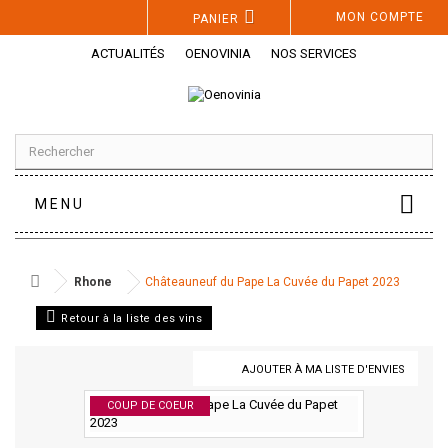
Panneau de gestion des cookies
MON COMPTE
PANIER
ACTUALITÉS
OENOVINIA
NOS SERVICES
MENU
Rhone
Châteauneuf du Pape La Cuvée du Papet 2023
Retour à la liste des vins
AJOUTER À MA LISTE D'ENVIES
COUP DE COEUR