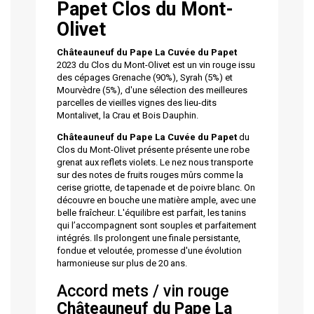
Papet
Clos du Mont-
Olivet
Châteauneuf du Pape La Cuvée du Papet
2023 du Clos du Mont-Olivet est un vin rouge issu
des cépages Grenache (90%), Syrah (5%) et
Mourvèdre (5%), d'une sélection des meilleures
parcelles de vieilles vignes des lieu-dits
Montalivet, la Crau et Bois Dauphin.
Châteauneuf du Pape La Cuvée du Papet
du
Clos du Mont-Olivet présente présente une robe
grenat aux reflets violets. Le nez nous transporte
sur des notes de fruits rouges mûrs comme la
cerise griotte, de tapenade et de poivre blanc. On
découvre en bouche une matière ample, avec une
belle fraîcheur. L'équilibre est parfait, les tanins
qui l’accompagnent sont souples et parfaitement
intégrés. Ils prolongent une finale persistante,
fondue et veloutée, promesse d'une évolution
harmonieuse sur plus de 20 ans.
Accord mets / vin rouge
Châteauneuf du Pape La