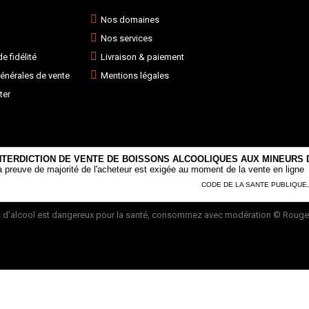
Nos domaines
Nos services
 fidélité
Livraison & paiement
énérales de vente
Mentions légales
ter
NTERDICTION DE VENTE DE BOISSONS ALCOOLIQUES AUX MINEURS D
a preuve de majorité de l'acheteur est exigée au moment de la vente en ligne
CODE DE LA SANTE PUBLIQUE, AR
 d’alcool est dangereux pour la santé, consommez avec modération
© Rouge 