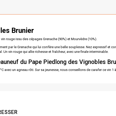
es Brunier
 vin rouge issu des cépages Grenache (90%) et Mourvèdre (10%).
ent par le Grenache qui lui confère une belle souplesse. Nez expressif et co
l. Un vin rouge qui allie richesse et fraîcheur, avec une finale interminable.
eauneuf du Pape Piedlong des Vignobles Br
C avec un agneau rôti. Sur sa jeunesse, nous conseillons de carafer ce vin 1 à 
RESSER