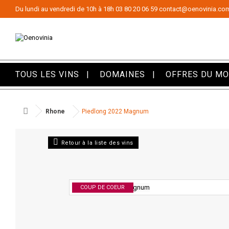
Panneau de gestion des cookies
Du lundi au vendredi de 10h à 18h
03 80 20 06 59
contact@oenovinia.co
TOUS LES VINS
DOMAINES
OFFRES DU M
Rhone
Piedlong 2022 Magnum
Retour à la liste des vins
COUP DE COEUR