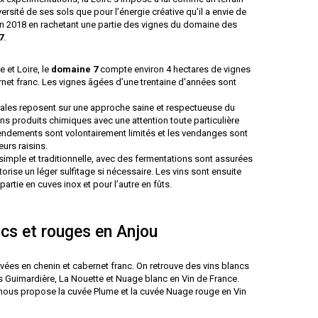
versité de ses sols que pour l’énergie créative qu'il a envie de
en 2018 en rachetant une partie des vignes du domaine des
7
.
 et Loire, le
domaine 7
compte environ 4 hectares de vignes
rnet franc. Les vignes âgées d’une trentaine d'années sont
rales reposent sur une approche saine et respectueuse du
ans produits chimiques avec une attention toute particulière
rendements sont volontairement limités et les vendanges sont
eurs raisins.
 simple et traditionnelle, avec des fermentations sont assurées
orise un léger sulfitage si nécessaire. Les vins sont ensuite
artie en cuves inox et pour l’autre en fûts.
ncs et rouges en Anjou
ées en chenin et cabernet franc. On retrouve des vins blancs
s Guimardière, La Nouette et Nuage blanc en Vin de France.
 nous propose la cuvée Plume et la cuvée Nuage rouge en Vin