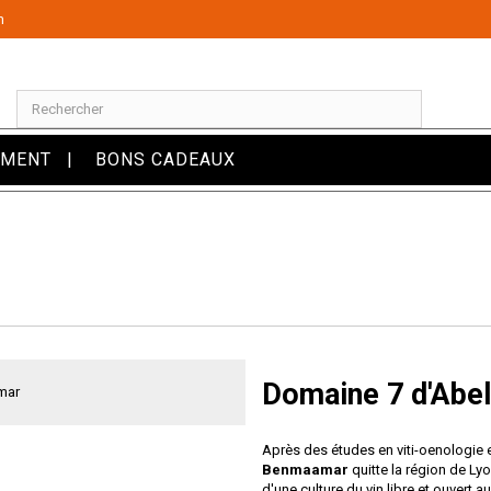
m
OMENT
BONS CADEAUX
Domaine 7 d'Abe
Après des études en viti-oenologie 
Benmaamar
quitte la région de Lyo
d'une culture du vin libre et ouvert 