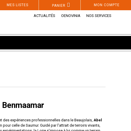
MES LISTES
MON COMPTE
PANIER
ACTUALITÉS
OENOVINIA
NOS SERVICES
l Benmaamar
et des expériences professionnelles dans le Beaujolais,
Abel
n pour celle de Saumur. Guidé par l’attrait de terroirs vivants,
aux expérimentations, la Loire s’impose à lui comme un terrain