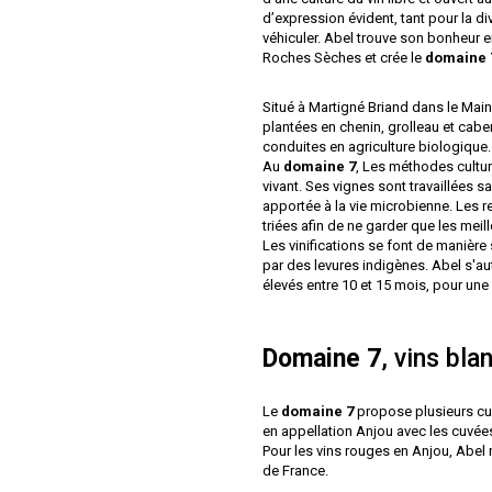
d’expression évident, tant pour la di
véhiculer. Abel trouve son bonheur 
Roches Sèches et crée le
domaine 
Situé à Martigné Briand dans le Maine
plantées en chenin, grolleau et cabe
conduites en agriculture biologique.
Au
domaine 7
, Les méthodes cultu
vivant. Ses vignes sont travaillées s
apportée à la vie microbienne. Les 
triées afin de ne garder que les meill
Les vinifications se font de manière
par des levures indigènes. Abel s'aut
élevés entre 10 et 15 mois, pour une p
Domaine 7
, vins bla
Le
domaine 7
propose plusieurs cuv
en appellation Anjou avec les cuvée
Pour les vins rouges en Anjou, Abel
de France.