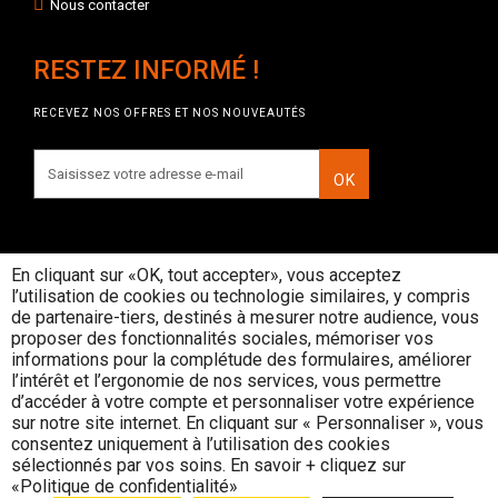
Nous contacter
RESTEZ INFORMÉ !
RECEVEZ NOS OFFRES ET NOS NOUVEAUTÉS
OK
En cliquant sur «OK, tout accepter», vous acceptez
l’utilisation de cookies ou technologie similaires, y compris
INTERDICTION DE VENTE DE
de partenaire-tiers, destinés à mesurer notre audience, vous
BOISSONS ALCOOLIQUES AUX
proposer des fonctionnalités sociales, mémoriser vos
MINEURS DE MOINS DE 18 ANS
informations pour la complétude des formulaires, améliorer
La preuve de majorité de l'acheteur est
l’intérêt et l’ergonomie de nos services, vous permettre
exigée au moment de la vente en ligne
d’accéder à votre compte et personnaliser votre expérience
CODE DE LA SANTE PUBLIQUE, ART. L. 3342-1 et
sur notre site internet. En cliquant sur « Personnaliser », vous
L. 3353-3
consentez uniquement à l’utilisation des cookies
sélectionnés par vos soins. En savoir + cliquez sur
L’abus d’alcool est dangereux pour la santé, consommez avec
«Politique de confidentialité»
modération
© Rouge Cerise