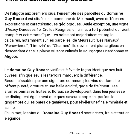
De l’aligoté aux premiers crus, l’ensemble des parcelles du
domaine
Guy Bocard
est situé sur la commune de Meursault, avec différentes
expositions et caractéristiques géologiques. Seule exception, une vigne
d’Auxey-Duresses 1er Cru les Reugnes, un climat à fort potentiel qui vient
compléter cette mosaïque. Les sols sont majoritairement argilo-
calcaires, notamment sur les parcelles de Meursault "Les Narvaux",
"Genevrières", "Limozin" ou "Charmes". Ils deviennent plus argileux en
descendant dans la plaine où sont cultivés le Bourgogne Chardonnay et
Aligoté.
Le
domaine Guy Bocard
vinifie et élève de façon identique ses huit
cuvées, afin que seuls les terroirs marquent la différence.
Reconnaissables par une signature commune, les vins du domaine
offrent pureté, droiture et une belle acidité, gage de fraîcheur. Des
arômes primaires fruités et floraux se développent dans leur jeunesse,
se distinguent également quelques saveurs rappelant parfois le
gingembre ou les baies de genièvres, pour révéler une finale minérale et
saline.
En un mot, les vins du
Domaine Guy Bocard
sont riches, frais et tout en
élégance.
Classer par :