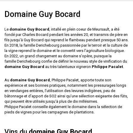
Domaine Guy Bocard
Le
domaine Guy Bocard
, intallé en plein coeur de Meursault, a été
fondé par Charles Bocard pendant les années 20, et transmis de père en
fils jusqu’à Guy Bocard qui reprend le flambeau pendant presque 50 ans.
En 2018, la famille Derichebourg passionnée par le terroir et la culture de
la vigne reprend le domaine et le convertit vers l’agriculture biologique.
En 2022, un grand changement au domaine s'opère, puisque la
famille Derichebourg confie de définir le nouveau style de vinification du
domaine Guy Bocard
au très talentueux vigneron
Philippe Pacalet
.
Au
domaine Guy Bocard
, Philippe Pacalet, apporte toute son
expérience et ses bonnes pratiques, notamment les pressurages longs
en vendanges entières, l’utilisation des levures indigènes, peu de
bâtonnage et d’apport de SO2 ainsi qu’une sélection exigeante des fûts,
qui peuvent être utilisés jusqu’à plus de dix millésimes.
Philippe Pacalet conseille également le domaine dans la sélection de
pieds de vignes pour les campagnes de plantations.
Vins du
domaine Guy Bocard