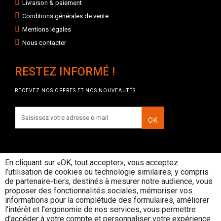
Livraison & paiement
Conditions générales de vente
Mentions légales
Nous contacter
RESTEZ INFORMÉ !
RECEVEZ NOS OFFRES ET NOS NOUVEAUTÉS
OK
En cliquant sur «OK, tout accepter», vous acceptez
l’utilisation de cookies ou technologie similaires, y compris
INTERDICTION DE VENTE DE
de partenaire-tiers, destinés à mesurer notre audience, vous
BOISSONS ALCOOLIQUES AUX
proposer des fonctionnalités sociales, mémoriser vos
MINEURS DE MOINS DE 18 ANS
informations pour la complétude des formulaires, améliorer
La preuve de majorité de l'acheteur est
l’intérêt et l’ergonomie de nos services, vous permettre
exigée au moment de la vente en ligne
d’accéder à votre compte et personnaliser votre expérience