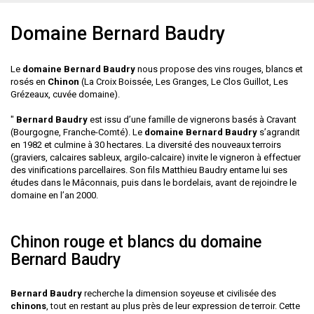
Domaine Bernard Baudry
Le
domaine Bernard Baudry
nous propose des vins rouges, blancs et
rosés en
Chinon
(La Croix Boissée, Les Granges, Le Clos Guillot, Les
Grézeaux, cuvée domaine).
"
Bernard Baudry
est issu d’une famille de vignerons basés à Cravant
(Bourgogne, Franche-Comté). Le
domaine Bernard Baudry
s’agrandit
en 1982 et culmine à 30 hectares. La diversité des nouveaux terroirs
(graviers, calcaires sableux, argilo-calcaire) invite le vigneron à effectuer
des vinifications parcellaires. Son fils Matthieu Baudry entame lui ses
études dans le Mâconnais, puis dans le bordelais, avant de rejoindre le
domaine en l’an 2000.
Chinon rouge et blancs du domaine
Bernard Baudry
Bernard Baudry
recherche la dimension soyeuse et civilisée des
chinons
, tout en restant au plus près de leur expression de terroir. Cette