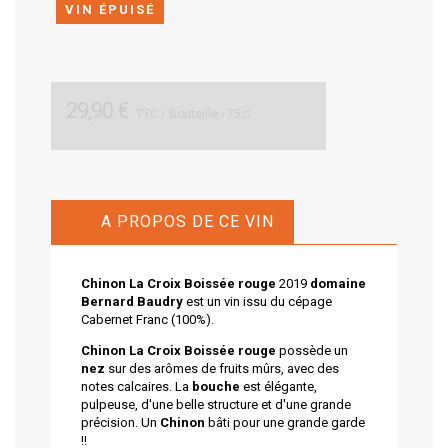
VIN ÉPUISÉ
29,90 €
TTC
/ Bouteille - 75cl
A PROPOS DE CE VIN
Chinon La Croix Boissée rouge
2019
domaine
Bernard Baudry
est un vin issu du cépage
Cabernet Franc (100%).
Chinon La Croix Boissée rouge
possède un
nez
sur des arômes de fruits mûrs, avec des
notes calcaires. La
bouche
est élégante,
pulpeuse, d'une belle structure et d'une grande
précision. Un
Chinon
bâti pour une grande garde
!!