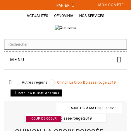
Panneau de gestion des cookies
MON COMPTE
PANIER
ACTUALITÉS
OENOVINIA
NOS SERVICES
MENU
Autres régions
Chinon La Croix Boissée rouge 2019
Retour à la liste des vins
AJOUTER À MA LISTE D'ENVIES
COUP DE COEUR