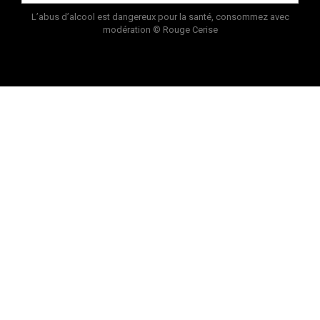
L’abus d’alcool est dangereux pour la santé, consommez avec
modération
© Rouge Cerise