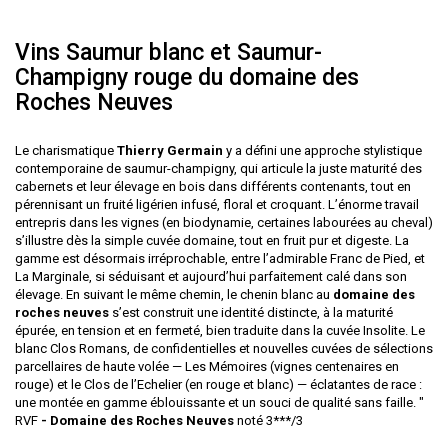
Vins Saumur blanc et Saumur-
Champigny rouge du domaine des
Roches Neuves
Le charismatique
Thierry Germain
y a défini une approche stylistique
contemporaine de saumur-champigny, qui articule la juste maturité des
cabernets et leur élevage en bois dans différents contenants, tout en
pérennisant un fruité ligérien infusé, floral et croquant. L’énorme travail
entrepris dans les vignes (en biodynamie, certaines labourées au cheval)
s’illustre dès la simple cuvée domaine, tout en fruit pur et digeste. La
gamme est désormais irréprochable, entre l’admirable Franc de Pied, et
La Marginale, si séduisant et aujourd’hui parfaitement calé dans son
élevage. En suivant le même chemin, le chenin blanc au
domaine des
roches neuves
s’est construit une identité distincte, à la maturité
épurée, en tension et en fermeté, bien traduite dans la cuvée Insolite. Le
blanc Clos Romans, de confidentielles et nouvelles cuvées de sélections
parcellaires de haute volée — Les Mémoires (vignes centenaires en
rouge) et le Clos de l’Echelier (en rouge et blanc) — éclatantes de race :
une montée en gamme éblouissante et un souci de qualité sans faille. "
RVF
- Domaine des Roches Neuves
noté 3***/3