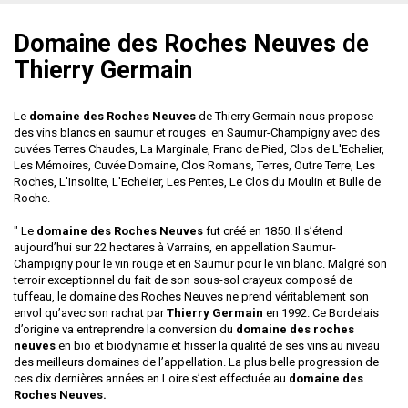
Domaine des Roches Neuves
de
Thierry Germain
Le
domaine des Roches Neuves
de Thierry Germain nous propose
des vins blancs en saumur et rouges en Saumur-Champigny avec des
cuvées
Terres Chaudes
,
La Marginale
,
Franc de Pied
,
Clos de L'Echelier
,
Les Mémoires
,
Cuvée Domaine
,
Clos Romans
,
Terres
,
Outre Terre
,
Les
Roches
, L'Insolite,
L'Echelier
, Les Pentes, Le Clos du Moulin et
Bulle de
Roche
.
" Le
domaine des Roches Neuves
fut créé en 1850. Il s’étend
aujourd’hui sur 22 hectares à Varrains, en appellation Saumur-
Champigny pour le vin rouge et en Saumur pour le vin blanc. Malgré son
terroir exceptionnel du fait de son sous-sol crayeux composé de
tuffeau, le domaine des Roches Neuves ne prend véritablement son
envol qu’avec son rachat par
Thierry Germain
en 1992. Ce Bordelais
d’origine va entreprendre la conversion du
domaine des roches
neuves
en bio et biodynamie et hisser la qualité de ses vins au niveau
des meilleurs domaines de l’appellation. La plus belle progression de
ces dix dernières années en Loire s’est effectuée au
domaine des
Roches Neuves.