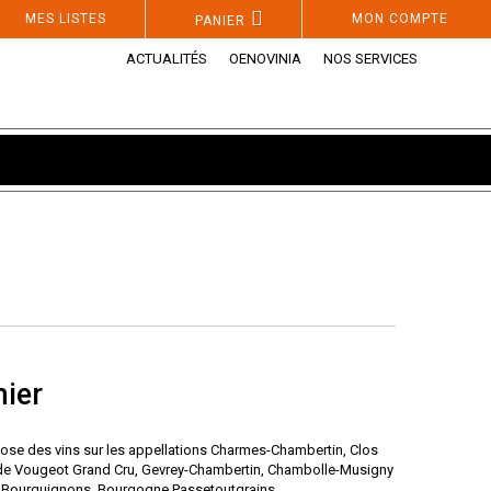
MES LISTES
MON COMPTE
PANIER
ACTUALITÉS
OENOVINIA
NOS SERVICES
ier
se des vins sur les appellations Charmes-Chambertin, Clos
s de Vougeot Grand Cru, Gevrey-Chambertin, Chambolle-Musigny
 Bourguignons, Bourgogne Passetoutgrains.