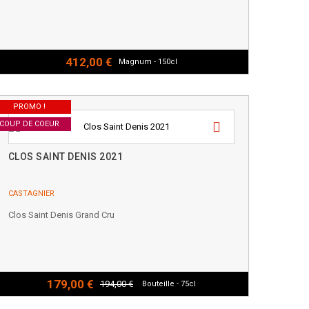
412,00 €
Magnum - 150cl
PROMO !
COUP DE COEUR
CLOS SAINT DENIS 2021
CASTAGNIER
Clos Saint Denis Grand Cru
179,00 €
194,00 €
Bouteille - 75cl