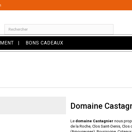
m
OMENT
BONS CADEAUX
Domaine Castagn
Le
domaine Castagnier
nous propo
de la Roche, Clos Saint-Denis, Clo
(Amoureuses), Bourgogne, Coteaux