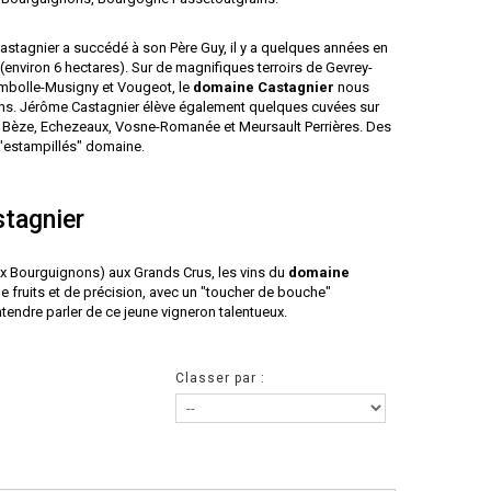
astagnier a succédé à son Père Guy, il y a quelques années en
 (environ 6 hectares). Sur de magnifiques terroirs de Gevrey-
mbolle-Musigny et Vougeot, le
domaine Castagnier
nous
ns. Jérôme Castagnier élève également quelques cuvées sur
e Bèze, Echezeaux, Vosne-Romanée et Meursault Perrières. Des
x "estampillés" domaine.
tagnier
aux Bourguignons) aux Grands Crus, les vins du
domaine
 fruits et de précision, avec un "toucher de bouche"
ntendre parler de ce jeune vigneron talentueux.
Classer par :