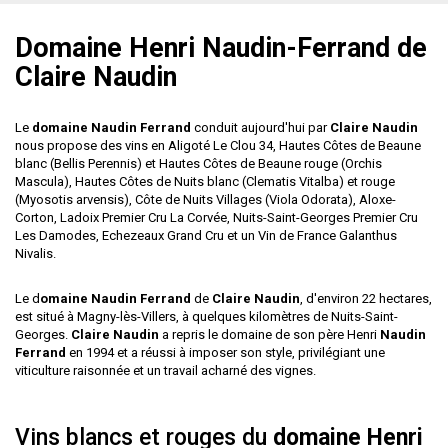
Domaine Henri Naudin-Ferrand de
Claire Naudin
Le
domaine Naudin Ferrand
conduit aujourd'hui par
Claire Naudin
nous propose des vins en Aligoté Le Clou 34, Hautes Côtes de Beaune
blanc (Bellis Perennis) et Hautes Côtes de Beaune rouge (Orchis
Mascula), Hautes Côtes de Nuits blanc (Clematis Vitalba) et rouge
(Myosotis arvensis), Côte de Nuits Villages (Viola Odorata), Aloxe-
Corton, Ladoix Premier Cru La Corvée, Nuits-Saint-Georges Premier Cru
Les Damodes, Echezeaux Grand Cru et un Vin de France Galanthus
Nivalis.
Le d
omaine Naudin Ferrand
de
Claire Naudin
, d'environ 22 hectares,
est situé à Magny-lès-Villers, à quelques kilomètres de Nuits-Saint-
Georges.
Claire Naudin
a repris le domaine de son père Henri
Naudin
Ferrand
en 1994 et a réussi à imposer son style, privilégiant une
viticulture raisonnée et un travail acharné des vignes.
Vins blancs et rouges du
domaine Henri