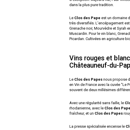
dans la plus pure tradition.
Le
Clos des Pape
est un domaine de
très diversifiés. L’encépagement es
Grenache noir, Mourvèdre et Syrah 
Muscardin. Pour le vin blanc, Grenac
Picardan. Cultivées en agriculture b
Vins rouges et blan
Châteauneuf-du-Pa
Le
Clos des Papes
nous propose de
en Vin de France avec la cuvée "Le Pe
souvent de deux millésimes différen
Avec une régularité sans faille, le
Cl
rhodanienne, avec le
Clos des Pap
fraîcheur, et un
Clos des Papes
roug
La presse spécialisée encense le
Cl