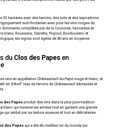
 32 hectares avec des terroirs, des sols et des expositions
t typiquement sud-rhodanien avec pour les vins rouges du
en dominante complétée par de la Counoise, Vaccarèse et
he blanc, Roussane, Clairette, Picpoul, Bourboulenc et
iologique, les vignes sont âgées de 80 ans en moyenne.
cs du
Clos des Papes
en
pe
s vins en appellation Châteauneuf-du-Pape rouge et blanc, et
tit vin d'Avril" issu de terroirs de Châteauneuf déclassés et
ts.
os des Papes
produit des vins dans la plus pure tradition
es
blanc qui traverse les années tout en gardant une grande
e qui séduit par sa texture soyeuse et tout en délicatesse.
os des Papes
qui a été élu meilleur vin du monde sur