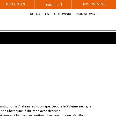
MES LISTES
MON COMPTE
PANIER
ACTUALITÉS
OENOVINIA
NOS SERVICES
 institution à Châteauneuf-du-Pape. Depuis le XVIème siècle, la
roir de Châteauneuf-du-Pape avec des vins
t poursuit le travail exceptionnel réalisé par son père Paul