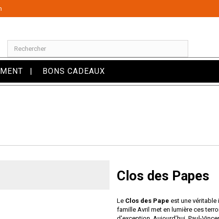
m
OMENT
BONS CADEAUX
Clos des Papes
Le
Clos des Pape
est une véritable
famille Avril met en lumière ces ter
d'exception. Aujourd’hui, Paul-Vincen