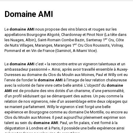
Domaine AMI
Le
domaine AMI
nous propose des vins blancs et rouges sur les
appellations Bourgogne Aligoté, Chardonnay et Pinot Noir (La tête dans
er
les Nuages, Albin), Saint-Romain Combe Bazin, Santenay 1
Cru, Côte
er
de Nuits Villages, Maranges, Maranges 1
Cru Clos Roussots, Volnay,
Pommard et en Vin de France (Gaminot, A-Miami Vice).
Le
domaine AMI
c’est « la rencontre entre un vigneron talentueux et un
ambassadeur passionné ». Ainsi, après avoir travaillé ensemble à Auxey-
Duresses au domaine du Clos du Moulin aux Moines, Paul et Willy ont eu
l’envie de fonder le
domaine AMI
à l’image de leur relation chaleureuse
avec la volonté de faire vivre cette belle amitié. L’objectif du
domaine
AMI
est de produire des vins dotés d’un charisme, d’une personnalité,
d’un profil séduisant qui se démarquent des autres. Un peu comme la
relation de nos vignerons, née d’un assemblage entre deux cépages qui
se marient parfaitement. Willy le vigneron s’est forgé une belle
expérience en Bourgogne comme au domaine De Montille, ou encore au
Clos du Moulin aux Moines. Il peut aujourd’hui pleinement exprimer son
talent au sein du
domaine AMI
. Paul, un fin palais, s’est formé à la
dégustation à Londres et à Paris, il possède une belle expérience ainsi