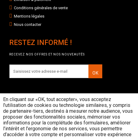
Conditions générales de vente
Mentions légales
Nous contacter
RESTEZ INFORMÉ !
RECEVEZ NOS OFFRES ET NOS NOUVEAUTÉS
OK
En cliquant sur «OK, tout accepter», vous acceptez
l’utilisation de cookies ou technologie similaires, y compris
INTERDICTION DE VENTE DE
de partenaire-tiers, destinés à mesurer notre audience, vous
BOISSONS ALCOOLIQUES AUX
proposer des fonctionnalités sociales, mémoriser vos
MINEURS DE MOINS DE 18 ANS
informations pour la complétude des formulaires, améliorer
La preuve de majorité de l'acheteur est
l’intérêt et l’ergonomie de nos services, vous permettre
exigée au moment de la vente en ligne
d’accéder à votre compte et personnaliser votre expérience
CODE DE LA SANTE PUBLIQUE, ART. L. 3342-1 et