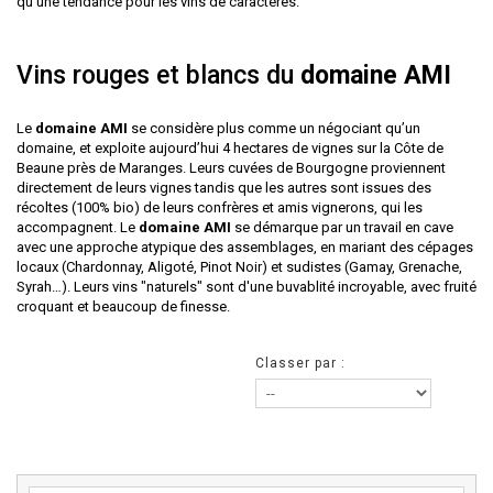
qu’une tendance pour les vins de caractères.
Vins rouges et blancs du
domaine AMI
Le
domaine AMI
se considère plus comme un négociant qu’un
domaine, et exploite aujourd’hui 4 hectares de vignes sur la Côte de
Beaune près de Maranges. Leurs cuvées de Bourgogne proviennent
directement de leurs vignes tandis que les autres sont issues des
récoltes (100% bio) de leurs confrères et amis vignerons, qui les
accompagnent. Le
domaine AMI
se démarque par un travail en cave
avec une approche atypique des assemblages, en mariant des cépages
locaux (Chardonnay, Aligoté, Pinot Noir) et sudistes (Gamay, Grenache,
Syrah…). Leurs vins "naturels" sont d'une buvablité incroyable, avec fruité
croquant et beaucoup de finesse.
Classer par :