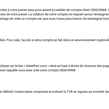
ticles à votre panier sans pour autant posséder de compte client OENO
VIN
IA.
nu de votre panier. La création de votre compte ne requiert aucun renseign
antage de créer un compte est que vous n’avez plus besoin de renseigner to
es. Pour cela, l’accès à votre compte se fait dans un environnement crypté é
 cliquer sur le lien « Identifiez-vous » situé en haut à droite de chacune des p
 avec laquelle vous avez créé votre compte OENO
VIN
IA.
 définitif, toutes taxes comprises et incluant la TVA en vigueur au moment de 