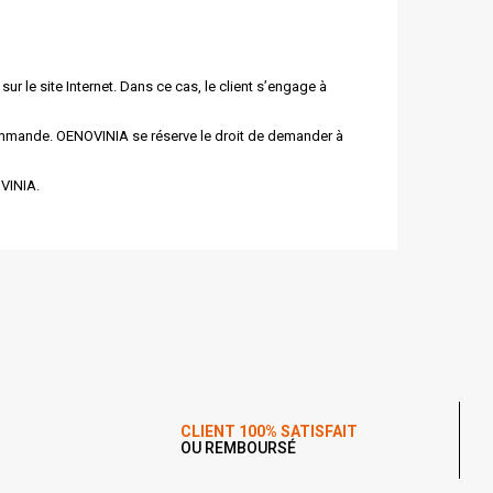
r le site Internet. Dans ce cas, le client s’engage à
 commande. OENO
VIN
IA se réserve le droit de demander à
O
VIN
IA.
CLIENT 100% SATISFAIT
OU REMBOURSÉ