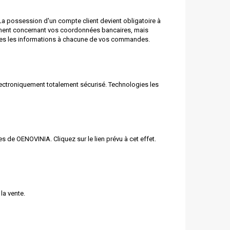
 La possession d'un compte client devient obligatoire à
ement concernant vos coordonnées bancaires, mais
utes les informations à chacune de vos commandes.
lectroniquement totalement sécurisé. Technologies les
ages de OENO
VIN
IA. Cliquez sur le lien prévu à cet effet.
la vente.