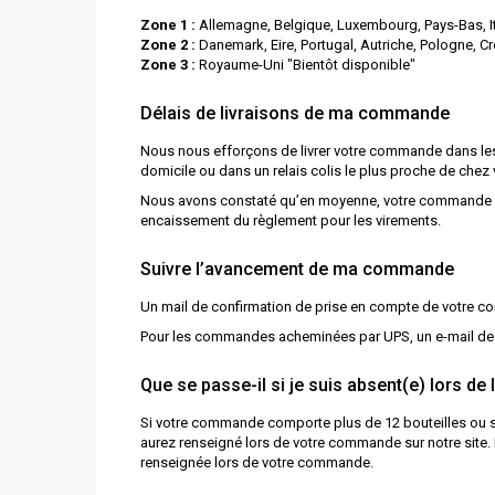
Zone 1 :
Allemagne, Belgique, Luxembourg, Pays-Bas, I
Zone 2 :
Danemark, Eire, Portugal, Autriche, Pologne, C
Zone 3 :
Royaume-Uni "Bientôt disponible"
Délais de livraisons de ma commande
Nous nous efforçons de livrer votre commande dans les 
domicile ou dans un relais colis le plus proche de chez 
Nous avons constaté qu’en moyenne, votre commande est 
encaissement du règlement pour les virements.
Suivre l’avancement de ma commande
Un mail de confirmation de prise en compte de votre 
Pour les commandes acheminées par UPS, un e-mail de not
Que se passe-il si je suis absent(e) lors de l
Si votre commande comporte plus de 12 bouteilles ou si 
aurez renseigné lors de votre commande sur notre site. En
renseignée lors de votre commande.