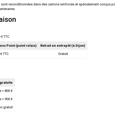
es sont reconditionnées dans des cartons renforcés et spécialement conçus pour
artenaires.
raison
0 € TTC
ess Point
(point relais)
Retrait en entrepôt
(à Dijon)
 € TTC
Gratuit
gratuite
 > 800 €
 > 900 €
on gratuit