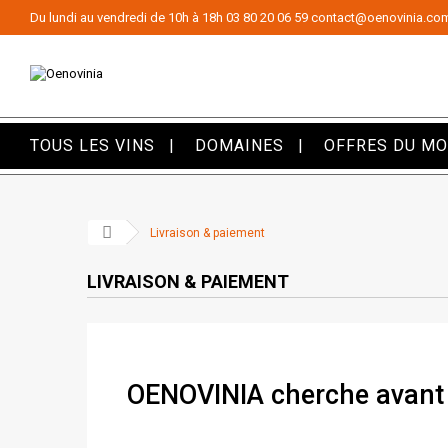
Panneau de gestion des cookies
Du lundi au vendredi de 10h à 18h
03 80 20 06 59
contact@oenovinia.co
TOUS LES VINS
DOMAINES
OFFRES DU M
Livraison & paiement
LIVRAISON & PAIEMENT
OENO
VIN
IA cherche avant 