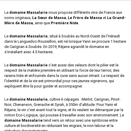
Le
domaine Massalarie
nous propose différents vins de France aux
noms originaux,
La Sœur de Massa
,
Le Frère de Massa
et
La Grand-
Mère de Massa
, ainsi que
Première Note
.
Le
domaine Massalarie
, situé à Soubès au Nord-Ouest de l’Hérault
dans le Languedoc-Roussillon, est né lorsque Yann se procure 1 hectare
de Carignan à Soubès. En 2019, Réjane agrandit le domaine en
s’installant avec 4.5 hectares.
Le
domaine Massalarie
c’est aussi des valeurs dont le pilier est le
respect de la matière première en utilisant la force de leur terroir, des
raisins triés et enfournés dans la cuve sans aucun intrant. Le respect de
l’identité et de la vie est primordial pour ces jeunes vignerons, qui
expliquent être là pour guider et accompagner.
Le
domaine Massalarie
, cultive 6 cépages : Merlot, Carignan, Pinot-
Noir, Chenanson, Grenache et Syrah, à 350m d’altitude. Pour Yann et
Réjane, le vin c’est avant tout la vigne, et ils veulent se démarquer par la
notion Eco-Logique, qui pousse à travailler avec son environnement. Le
domaine Massalarie
tend vers un retour avec une symbiose entre
culture et biodiversité en réduisant les engrais, le non-labour et la
réduction des traitements.