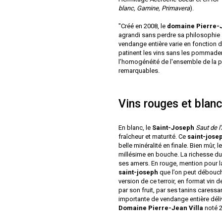
blanc, Gamine, Primavera
).
"Créé en 2008, le
domaine
Pierre-
agrandi sans perdre sa philosophie :
vendange entière varie en fonction 
patinent les vins sans les pommader. 
l’homogénéité de l'ensemble de la 
remarquables.
Vins rouges et blanc
En blanc, le
Saint-Joseph
Saut de l
fraîcheur et maturité. Ce
saint-jose
belle minéralité en finale. Bien mûr, 
millésime en bouche. La richesse d
ses amers. En rouge, mention pour la 
saint-joseph
que l’on peut débouch
version de ce terroir, en format vin 
par son fruit, par ses tanins caressa
importante de vendange entière délivr
Domaine
Pierre-Jean Villa
noté 2