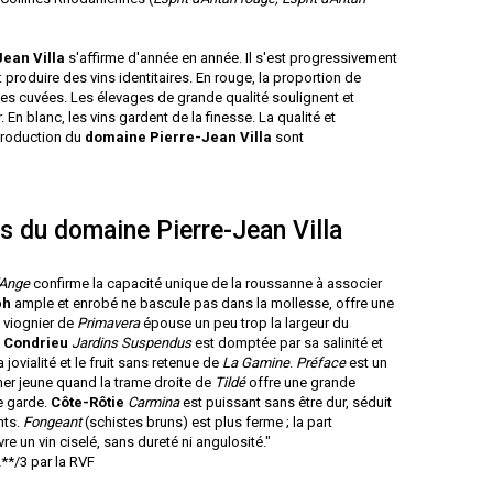
Jean Villa
s'affirme d'année en année. Il s'est progressivement
 produire des vins identitaires. En rouge, la proportion de
des cuvées. Les élevages de grande qualité soulignent et
En blanc, les vins gardent de la finesse. La qualité et
production du
domaine
Pierre-Jean Villa
sont
s du domaine Pierre-Jean Villa
’Ange
confirme la capacité unique de la roussanne à associer
ph
ample et enrobé ne bascule pas dans la mollesse, offre une
le viognier de
Primavera
épouse un peu trop la largeur du
u
Condrieu
Jardins Suspendus
est domptée par sa salinité et
jovialité et le fruit sans retenue de
La Gamine
.
Préface
est un
er jeune quand la trame droite de
Tildé
offre une grande
de garde.
Côte-Rôtie
Carmina
est puissant sans être dur, séduit
nts.
Fongeant
(schistes bruns) est plus ferme ; la part
e un vin ciselé, sans dureté ni angulosité."
**/3 par la RVF