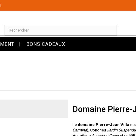
m
OMENT
BONS CADEAUX
Domaine Pierre-J
Le
domaine Pierre-Jean Villa
nou
Carmina
), Condrieu
Jardin Suspendu
Hermitage
Accroche Coeur
et en IGP