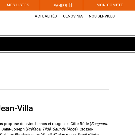
MES LISTES
MON COMPTE
PANIER
ACTUALITÉS
OENOVINIA
NOS SERVICES
ean-Villa
s propose des vins blancs et rouges en Côte-Rôtie (
Fongeant,
, Saint-Joseph (
Préface, Tildé, Saut de l'Ange
), Crozes-
 Collines Rhodaniennes (
Esprit d'Antan rouge, Esprit d'Antan