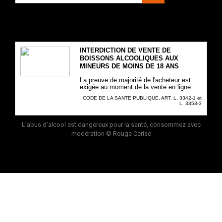
INTERDICTION DE VENTE DE
BOISSONS ALCOOLIQUES AUX
MINEURS DE MOINS DE 18 ANS
La preuve de majorité de l'acheteur est
exigée au moment de la vente en ligne
CODE DE LA SANTE PUBLIQUE, ART. L. 3342-1 et
L. 3353-3
L’abus d’alcool est dangereux pour la santé, consommez avec
modération
© Rouge Cerise