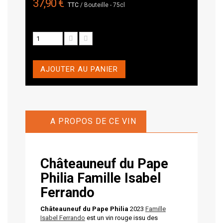
37,90 €
TTC
/ Bouteille - 75cl
AJOUTER AU PANIER
A PROPOS DE CE VIN
Châteauneuf du Pape
Philia Famille Isabel
Ferrando
Châteauneuf du Pape Philia
2023
Famille
Isabel Ferrando
est un vin rouge issu des