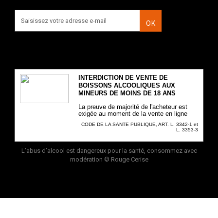
OK
INTERDICTION DE VENTE DE
BOISSONS ALCOOLIQUES AUX
MINEURS DE MOINS DE 18 ANS
La preuve de majorité de l'acheteur est
exigée au moment de la vente en ligne
CODE DE LA SANTE PUBLIQUE, ART. L. 3342-1 et
L. 3353-3
L’abus d’alcool est dangereux pour la santé, consommez avec
modération
© Rouge Cerise