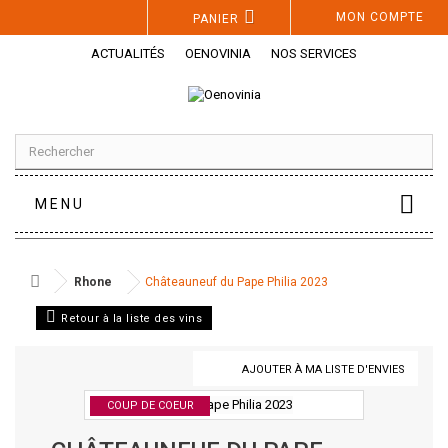
Panneau de gestion des cookies
MON COMPTE
PANIER
ACTUALITÉS
OENOVINIA
NOS SERVICES
MENU
Rhone
Châteauneuf du Pape Philia 2023
Retour à la liste des vins
AJOUTER À MA LISTE D'ENVIES
COUP DE COEUR