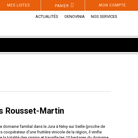
MES LISTES
MON COMPTE
PANIER
ACTUALITÉS
OENOVINIA
NOS SERVICES
s Rousset-Martin
le domaine familial dans le Jura à Névy sur Seille (proche de
opérateur d'une fruitière vinicole de la région, il vinifie
a totalité des raisins et travaille les 10 hectares du domaine