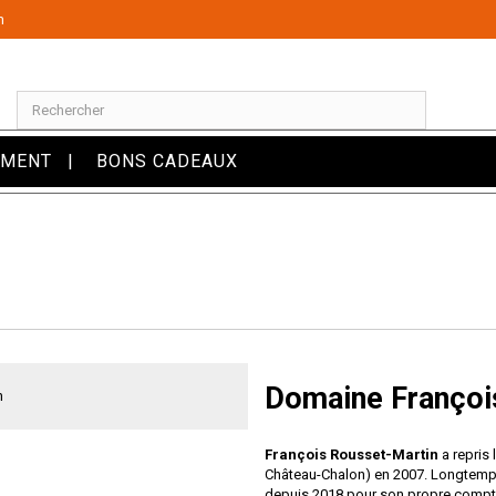
m
OMENT
BONS CADEAUX
Domaine Françoi
François Rousset-Martin
a repris 
Château-Chalon) en 2007. Longtemps co
depuis 2018 pour son propre compte l