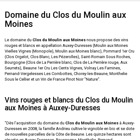
Domaine du Clos du Moulin aux
Moines
Le domaine du
Clos du Moulin aux Moines
nous propose des vins
rouges et blancs en appellation Auxey-Duresses (Moulin aux Moines
Vieilles Vignes (Monopole), Moulin aux Moines blanc), Pommard 1er Cru
(Clos Orgelot, Clos Blanc, Les Pézerolles), Saint-Romain Sous Roches,
Bourgogne (Clos de La Perrière blanc, Clos de La Perrière rouge, Aux
Seurrets), Beaune 1er Cru Les Cents Vignes, Volnay Les Famines,
Pernand-Vergelesses Les Combottes, Chorey-les-Beaune, Monthelie
Sous le Cellier et un Vin de France Pinot Noir "Nature".
Vins rouges et blancs du Clos du Moulin
aux Moines à Auxey-Duresses
"Dès l’acquisition du domaine du
Clos du Moulin aux Moines
à Auxey-
Duresses en 2008, la famille Andrieu cultive le vignoble en bio et se dote
de nouvelles parcelles de la Côte de Beaune. Les quinze hectares sont
répartis en Auxey-Duresses, Bourgogne, Monthelie, Pernand-