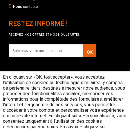
Nous contacter
RESTEZ INFORMÉ !
RECEVEZ NOS OFFRES ET NOS NOUVEAUTÉS
OK
En cliquant sur «OK, tout accepter», vous acceptez
l’utilisation de cookies ou technologie similaires, y compris
INTERDICTION DE VENTE DE
de partenaire-tiers, destinés à mesurer notre audience, vous
BOISSONS ALCOOLIQUES AUX
proposer des fonctionnalités sociales, mémoriser vos
MINEURS DE MOINS DE 18 ANS
informations pour la complétude des formulaires, améliorer
La preuve de majorité de l'acheteur est
l’intérêt et l’ergonomie de nos services, vous permettre
exigée au moment de la vente en ligne
d’accéder à votre compte et personnaliser votre expérience
CODE DE LA SANTE PUBLIQUE, ART. L. 3342-1 et
sur notre site internet. En cliquant sur « Personnaliser », vous
L. 3353-3
consentez uniquement à l’utilisation des cookies
sélectionnés par vos soins. En savoir + cliquez sur
L’abus d’alcool est dangereux pour la santé, consommez avec