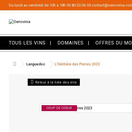
Panneau de gestion des cookies
Du lundi au vendredi de 10h à 18h
03 80 20 06 59
contact@oenovinia.co
TOUS LES VINS
DOMAINES
OFFRES DU M
Languedoc
L'Héritière des Pierres 2023
Retour à la liste des vins
COUP DE COEUR