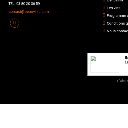
Oenovinia
TÉL. 03 80 20 06 59
Les vins
contact@oenovinia.com
Programme de
Conditions g
Nous contac
I
L
L’abus