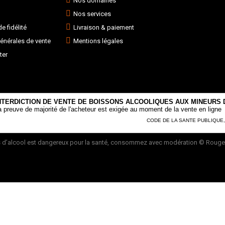
Nos domaines
Nos services
 fidélité
Livraison & paiement
énérales de vente
Mentions légales
ter
NTERDICTION DE VENTE DE BOISSONS ALCOOLIQUES AUX MINEURS D
a preuve de majorité de l'acheteur est exigée au moment de la vente en ligne
CODE DE LA SANTE PUBLIQUE, AR
 d’alcool est dangereux pour la santé, consommez avec modération
© Rouge 