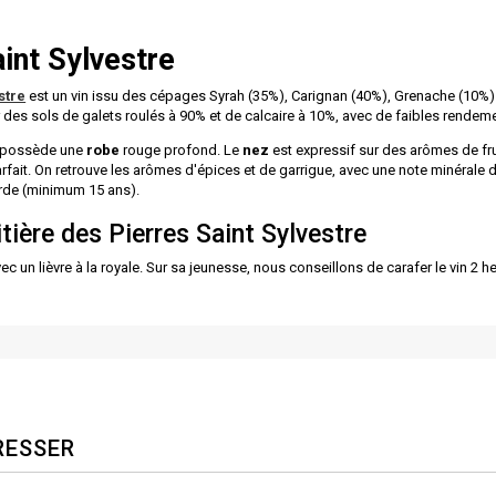
int Sylvestre
stre
est un vin issu des cépages Syrah (35%), Carignan (40%), Grenache (10%) 
 des sols de galets roulés à 90% et de calcaire à 10%, avec de faibles rendem
e possède une
robe
rouge profond. Le
nez
est expressif sur des arômes de fru
parfait. On retrouve les arômes d'épices et de garrigue, avec une note minérale d
rde (minimum 15 ans).
tière des Pierres Saint Sylvestre
 un lièvre à la royale. Sur sa jeunesse, nous conseillons de carafer le vin 2 heu
RESSER