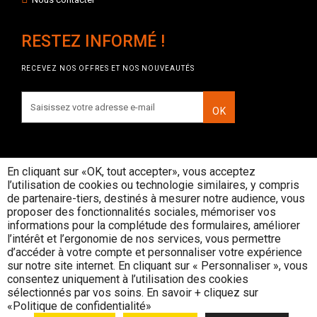
RESTEZ INFORMÉ !
RECEVEZ NOS OFFRES ET NOS NOUVEAUTÉS
OK
En cliquant sur «OK, tout accepter», vous acceptez
l’utilisation de cookies ou technologie similaires, y compris
INTERDICTION DE VENTE DE
de partenaire-tiers, destinés à mesurer notre audience, vous
BOISSONS ALCOOLIQUES AUX
proposer des fonctionnalités sociales, mémoriser vos
MINEURS DE MOINS DE 18 ANS
informations pour la complétude des formulaires, améliorer
La preuve de majorité de l'acheteur est
l’intérêt et l’ergonomie de nos services, vous permettre
exigée au moment de la vente en ligne
d’accéder à votre compte et personnaliser votre expérience
CODE DE LA SANTE PUBLIQUE, ART. L. 3342-1 et
sur notre site internet. En cliquant sur « Personnaliser », vous
L. 3353-3
consentez uniquement à l’utilisation des cookies
sélectionnés par vos soins. En savoir + cliquez sur
L’abus d’alcool est dangereux pour la santé, consommez avec
«Politique de confidentialité»
modération
© Rouge Cerise