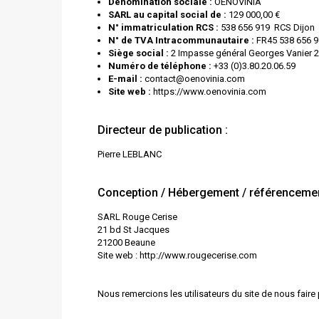
Dénomination sociale :
OENOVINIA
SARL au capital social de :
129 000,00 €
N° immatriculation RCS :
538 656 919 RCS Dijon
N° de TVA Intracommunautaire :
FR45 538 656 9
Siège social :
2 Impasse général Georges Vanier 
Numéro de téléphone :
+33 (0)3.80.20.06.59
E-mail :
contact@oenovinia.com
Site web :
https://www.oenovinia.com
Directeur de publication :
Pierre LEBLANC
Conception / Hébergement / référenceme
SARL Rouge Cerise
21 bd St Jacques
21200 Beaune
Site web :
http://www.rougecerise.com
Nous remercions les utilisateurs du site de nous faire