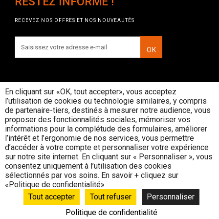
RESTEZ INFORMÉ !
RECEVEZ NOS OFFRES ET NOS NOUVEAUTÉS
OK
En cliquant sur «OK, tout accepter», vous acceptez
l’utilisation de cookies ou technologie similaires, y compris
INTERDICTION DE VENTE DE
de partenaire-tiers, destinés à mesurer notre audience, vous
BOISSONS ALCOOLIQUES AUX
proposer des fonctionnalités sociales, mémoriser vos
MINEURS DE MOINS DE 18 ANS
informations pour la complétude des formulaires, améliorer
La preuve de majorité de l'acheteur est
l’intérêt et l’ergonomie de nos services, vous permettre
exigée au moment de la vente en ligne
d’accéder à votre compte et personnaliser votre expérience
CODE DE LA SANTE PUBLIQUE, ART. L. 3342-1 et
sur notre site internet. En cliquant sur « Personnaliser », vous
L. 3353-3
consentez uniquement à l’utilisation des cookies
sélectionnés par vos soins. En savoir + cliquez sur
L’abus d’alcool est dangereux pour la santé, consommez avec
«Politique de confidentialité»
modération
© Rouge Cerise
Tout accepter
Tout refuser
Personnaliser
Politique de confidentialité