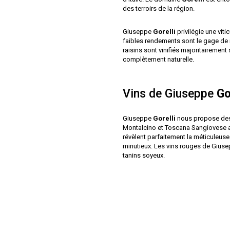
des terroirs de la région.
Giuseppe
Gorelli
privilégie une vit
faibles rendements sont le gage de r
raisins sont vinifiés majoritairement 
complètement naturelle.
Vins de Giuseppe
Go
Giuseppe
Gorelli
nous propose des 
Montalcino et Toscana Sangiovese av
révèlent parfaitement la méticuleus
minutieux. Les vins rouges de Gius
tanins soyeux.