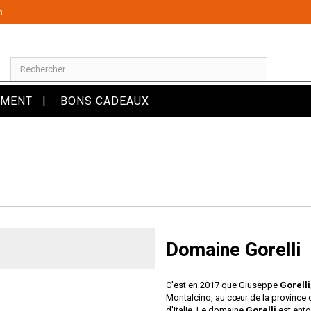
m
OMENT
BONS CADEAUX
Domaine Gorelli
C'est en 2017 que Giuseppe
Gorelli
Montalcino, au cœur de la province 
d'Italie. Le domaine
Gorelli
est ent