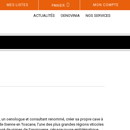
MES LISTES
MON COMPTE
PANIER
ACTUALITÉS
OENOVINIA
NOS SERVICES
, un oenologue et consultant renommé, créer sa propre cave à
de Sienne en Toscane, l'une des plus grandes régions viticoles
ouré de vignes de Sangiovese, cépage rouge emblématique