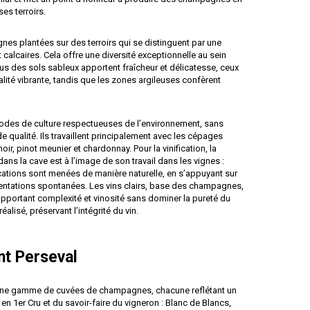
ses terroirs.
es plantées sur des terroirs qui se distinguent par une
 calcaires. Cela offre une diversité exceptionnelle au sein
us des sols sableux apportent fraîcheur et délicatesse, ceux
alité vibrante, tandis que les zones argileuses confèrent
odes de culture respectueuses de l’environnement, sans
e qualité. Ils travaillent principalement avec les cépages
r, pinot meunier et chardonnay. Pour la vinification, la
ans la cave est à l’image de son travail dans les vignes :
ications sont menées de manière naturelle, en s’appuyant sur
entations spontanées. Les vins clairs, base des champagnes,
apportant complexité et vinosité sans dominer la pureté du
 réalisé, préservant l’intégrité du vin.
t Perseval
ne gamme de cuvées de champagnes, chacune reflétant un
en 1er Cru et du savoir-faire du vigneron : Blanc de Blancs,