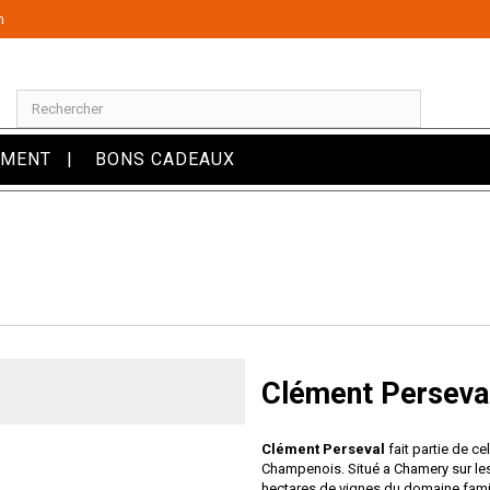
m
OMENT
BONS CADEAUX
Clément Perseva
Clément Perseval
fait partie de c
Champenois. Situé a Chamery sur les
hectares de vignes du domaine fami