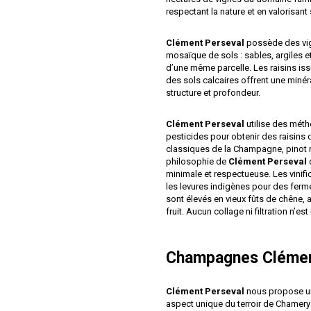
respectant la nature et en valorisant 
Clément Perseval
possède des vign
mosaïque de sols : sables, argiles et
d’une même parcelle. Les raisins iss
des sols calcaires offrent une minér
structure et profondeur.
Clément Perseval
utilise des méth
pesticides pour obtenir des raisins d
classiques de la Champagne, pinot noi
philosophie de
Clément Perseval
d
minimale et respectueuse. Les vinif
les levures indigènes pour des ferm
sont élevés en vieux fûts de chêne, 
fruit. Aucun collage ni filtration n’est
Champagnes Clémen
Clément Perseval
nous propose u
aspect unique du terroir de Chamery 