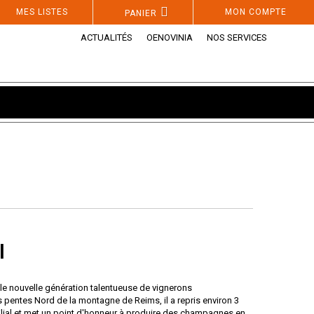
MES LISTES
MON COMPTE
PANIER
ACTUALITÉS
OENOVINIA
NOS SERVICES
l
elle nouvelle génération talentueuse de vignerons
 pentes Nord de la montagne de Reims, il a repris environ 3
lial et met un point d'honneur à produire des champagnes en