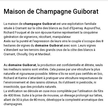
Maison de Champagne Guiborat
La maison de
champagne Guiborat
est une exploitation familiale
située à Cramant sur la côte des blancs au Sud d'Epernay. Aujourd'hui,
Richard Fouquet et de son épouse Karine représentent la cinquième
génération de vignerons, récoltant, manipulateur.
Axés sur la pureté et l'expression de leurs vins le couple s'occupe des 8
hectares de vignes du
domaine Guiborat
avec soin. Leurs vignes
s'étendent sur les terroirs des grands crus de la côte des blancs à
Cramant, Chouilly, Oiry et Mardeuil.
Au
domaine Guiborat
, la production est confidentielle et élitiste, seuls
les meilleurs raisins sont vinifiés. Cela passe par une viticulture la plus
naturelle et rigoureuse possible. Même s'ils ne sont pas certifiés en bio,
Richard et Karine s'attardent à pratiquer une viticulture respectueuse de
l'environnement et des raisins obtenus. Ils n'utilisent ni pesticide, ni
insecticide, que des produits naturels.
La vinification se déroule en cuve inox complétée par l'utilisation de fûts
de 400 litres. Suite à la prise de mousse, un élevage prolongé sur lattes,
allant de 30 à plus de 80 mois, développe la complexité aromatique des
champagnes.