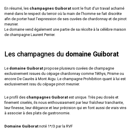
En résumé, les
champagnes Guiborat
sont le fruit d'un travail acharné
mené dans le respect du terroir où la main de l'homme se fait discrète
afin de porter haut l'expression de ses cuvées de chardonnay et de pinot
meunier.
Le domaine vend également une partie de sa récolte à la célèbre maison
de champagne Laurent Perrier.
Les champagnes du
domaine Guiborat
Le
domaine Guiborat
propose plusieurs cuvées de champagne
exclusivement issues du cépage chardonnay comme Téthys, Prisme ou
encore De Caurès à Mont Aigu. Le champagne Prohibition quant à lui est
exclusivement issu du cépage pinot meunier.
Le profil des
champagnes Guiborat
est unique. Très peu dosés et
finement ciselés, ils nous enthousiasment par leur fraîcheur tranchante,
leur finesse, leur élégance et leur précision qui en font aussi de vrais vins
à associer à des plats de gastronomie.
Domaine Guiborat
noté 1*/3 par la RVF