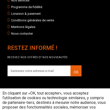
Nos services
Programme de fidélité
Livraison & paiement
Conditions générales de vente
Mentions légales
Nous contacter
RESTEZ INFORMÉ !
RECEVEZ NOS OFFRES ET NOS NOUVEAUTÉS
OK
En cliquant sur «OK, tout accepter», vous acceptez
l’utilisation de cookies ou technologie similaires, y compris
INTERDICTION DE VENTE DE
de partenaire-tiers, destinés à mesurer notre audience, vous
BOISSONS ALCOOLIQUES AUX
proposer des fonctionnalités sociales, mémoriser vos
MINEURS DE MOINS DE 18 ANS