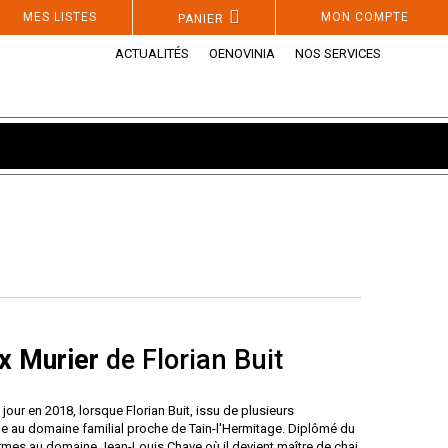
MES LISTES
MON COMPTE
PANIER
ACTUALITÉS
OENOVINIA
NOS SERVICES
x Murier
de Florian Buit
e jour en 2018, lorsque Florian Buit, issu de plusieurs
rne au domaine familial proche de Tain-l'Hermitage. Diplômé du
 armes au domaine Jean-Louis Chave où il devient maître de chai.