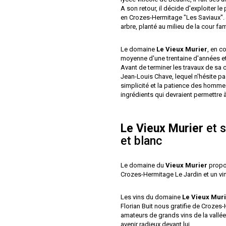
A son retour, il décide d'exploiter le
en Crozes-Hermitage "Les Saviaux"
arbre, planté au milieu de la cour fami
Le domaine
Le Vieux Murier
, en c
moyenne d'une trentaine d'années e
Avant de terminer les travaux de sa cu
Jean-Louis Chave, lequel n'hésite pa
simplicité et la patience des hommes q
ingrédients qui devraient permettre
Le Vieux Murier
et s
et blanc
Le domaine du
Vieux Murier
propos
Crozes-Hermitage Le Jardin et un v
Les vins du domaine
Le Vieux Mur
Florian Buit nous gratifie de Crozes
amateurs de grands vins de la vallé
avenir radieux devant lui.