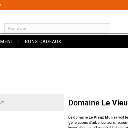
m
OMENT
BONS CADEAUX
Domaine
Le Vieu
Le domaine
Le Vieux Murier
voit l
générations d’arboriculteurs, retou
lycée viticole de Beaune, il fait ses