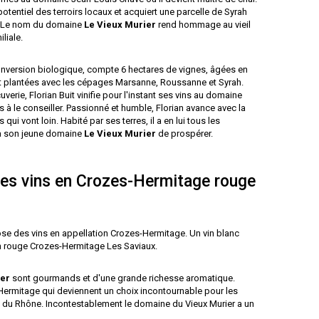
 potentiel des terroirs locaux et acquiert une parcelle de Syrah
. Le nom du domaine
Le Vieux Murier
rend hommage au vieil
liale.
onversion biologique, compte 6 hectares de vignes, âgées en
t plantées avec les cépages Marsanne, Roussanne et Syrah.
verie, Florian Buit vinifie pour l'instant ses vins au domaine
s à le conseiller. Passionné et humble, Florian avance avec la
ui vont loin. Habité par ses terres, il a en lui tous les
 à son jeune domaine
Le Vieux Murier
de prospérer.
es vins en Crozes-Hermitage rouge
e des vins en appellation Crozes-Hermitage. Un vin blanc
in rouge Crozes-Hermitage Les Saviaux.
ier
sont gourmands et d'une grande richesse aromatique.
-Hermitage qui deviennent un choix incontournable pour les
e du Rhône. Incontestablement le domaine du Vieux Murier a un