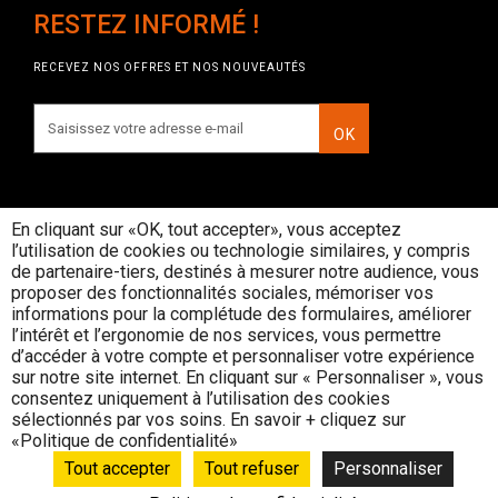
RESTEZ INFORMÉ !
RECEVEZ NOS OFFRES ET NOS NOUVEAUTÉS
OK
En cliquant sur «OK, tout accepter», vous acceptez
l’utilisation de cookies ou technologie similaires, y compris
INTERDICTION DE VENTE DE
de partenaire-tiers, destinés à mesurer notre audience, vous
BOISSONS ALCOOLIQUES AUX
proposer des fonctionnalités sociales, mémoriser vos
MINEURS DE MOINS DE 18 ANS
informations pour la complétude des formulaires, améliorer
La preuve de majorité de l'acheteur est
l’intérêt et l’ergonomie de nos services, vous permettre
exigée au moment de la vente en ligne
d’accéder à votre compte et personnaliser votre expérience
CODE DE LA SANTE PUBLIQUE, ART. L. 3342-1 et
sur notre site internet. En cliquant sur « Personnaliser », vous
L. 3353-3
consentez uniquement à l’utilisation des cookies
sélectionnés par vos soins. En savoir + cliquez sur
L’abus d’alcool est dangereux pour la santé, consommez avec
«Politique de confidentialité»
modération
© Rouge Cerise
Tout accepter
Tout refuser
Personnaliser