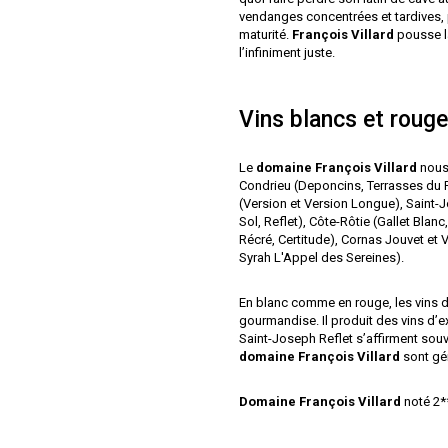
vendanges concentrées et tardives, p
maturité.
François Villard
pousse la
l’infiniment juste.
Vins blancs et rouge
Le
domaine François Villard
nous 
Condrieu (Deponcins, Terrasses du Pa
(Version et Version Longue), Saint-Jo
Sol, Reflet), Côte-Rôtie (Gallet Bla
Récré, Certitude), Cornas Jouvet et
Syrah L'Appel des Sereines).
En blanc comme en rouge, les vins
gourmandise. Il produit des vins d’e
Saint-Joseph Reflet s’affirment sou
domaine François Villard
sont gén
Domaine François Villard
noté 2*