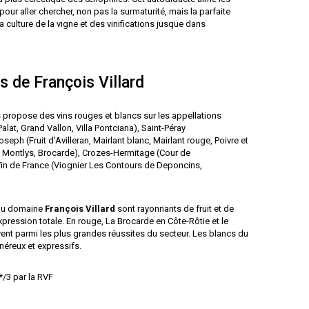
our aller chercher, non pas la surmaturité, mais la parfaite
 culture de la vigne et des vinifications jusque dans
s de François Villard
propose des vins rouges et blancs sur les appellations
lat, Grand Vallon, Villa Pontciana), Saint-Péray
seph (Fruit d'Avilleran, Mairlant blanc, Mairlant rouge, Poivre et
nc, Montlys, Brocarde), Crozes-Hermitage (Cour de
 Vin de France (Viognier Les Contours de Deponcins,
 du domaine
François Villard
sont rayonnants de fruit et de
xpression totale. En rouge, La Brocarde en Côte-Rôtie et le
vent parmi les plus grandes réussites du secteur. Les blancs du
éreux et expressifs.
*/3 par la RVF