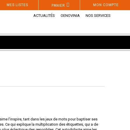
MES LISTES
MON COMPTE
PANIER
ACTUALITÉS
OENOVINIA
NOS SERVICES
ime l’inspire, tant dans les jeux de mots pour baptiser ses
. Ce qui explique la multiplication des étiquettes, qui a de
au plus éclectique des œnophiles. Cet autodidacte aime les