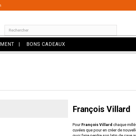
m
OMENT
BONS CADEAUX
François Villard
Pour
François Villard
chaque millés
cuvées que pour en créer de nouvelles
quoi faire perdre son latin de cave 