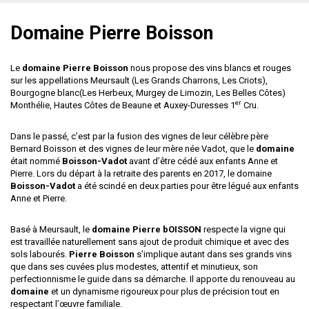
Domaine Pierre Boisson
Le
domaine Pierre Boisson
nous propose des vins blancs et rouges
sur les appellations Meursault (
Les Grands Charrons
, Les Criots),
Bourgogne blanc
(Les Herbeux, Murgey de Limozin, Les Belles Côtes)
er
Monthélie, Hautes Côtes de Beaune et Auxey-Duresses 1
Cru.
Dans le passé, c’est par la fusion des vignes de leur célèbre père
Bernard Boisson et des vignes de leur mère née Vadot, que le
domaine
était nommé
Boisson-Vadot
avant d’être cédé aux enfants Anne et
Pierre. Lors du départ à la retraite des parents en 2017, le domaine
Boisson-Vadot
a été scindé en deux parties pour être légué aux enfants
Anne et Pierre.
Basé à Meursault, le
domaine Pierre bOISSON
respecte la vigne qui
est travaillée naturellement sans ajout de produit chimique et avec des
sols labourés.
Pierre Boisson
s’implique autant dans ses grands vins
que dans ses cuvées plus modestes, attentif et minutieux, son
perfectionnisme le guide dans sa démarche. Il apporte du renouveau au
domaine
et un dynamisme rigoureux pour plus de précision tout en
respectant l’œuvre familiale.