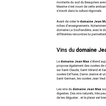
montante du sud du Beaujolais avec
Maxime s'est nourri de cette ambiance
s’inscrit dans la culture régionale.
Avant de créer le
domaine Jean M
riches d’enseignements. Notamment 
domaine La Soufrandière
, avec le 
différentes rencontres lui permettent
Vins du
domaine Je
Le
domaine Jean Max
s'étend auj
propose également des cuvées de nég
sur Saint-Claude, Saint-Vérand et S
cuvées Ext'hase, Dame Jeanne et un 
Saint Germain, les cuvées Jean Veut
Les vins du
domaine Jean Max
son
digestes. Des vins naturels, très peu
de les déguster... et le plaisir est b