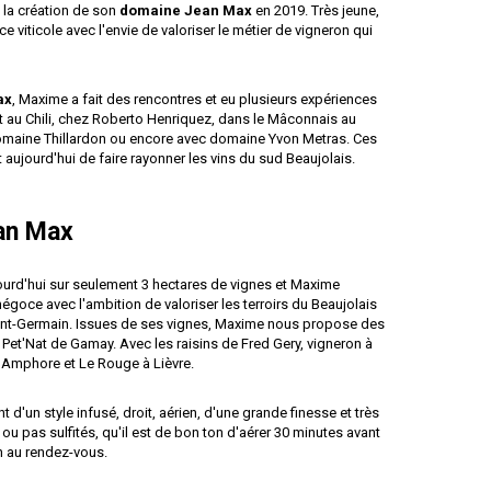
 la création de son
domaine Jean Max
en 2019. Très jeune,
 viticole avec l'envie de valoriser le métier de vigneron qui
ax
, Maxime a fait des rencontres et eu plusieurs expériences
au Chili, chez Roberto Henriquez, dans le Mâconnais au
domaine Thillardon ou encore avec
domaine Yvon Metras
. Ces
 aujourd'hui de faire rayonner les vins du sud Beaujolais.
an Max
ourd'hui sur seulement 3 hectares de vignes et Maxime
oce avec l'ambition de valoriser les terroirs du Beaujolais
aint-Germain. Issues de ses vignes, Maxime nous propose des
Pet'Nat de Gamay. Avec les raisins de Fred Gery, vigneron à
 Amphore et Le Rouge à Lièvre.
t d'un style infusé, droit, aérien, d'une grande finesse et très
 ou pas sulfités, qu'il est de bon ton d'aérer 30 minutes avant
ien au rendez-vous.