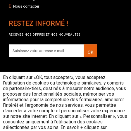
Nous contacter
RESTEZ INFORMÉ !
RECEVEZ NOS OFFRES ET NOS NOUVEAUTÉS
OK
En cliquant sur «OK, tout accepter», vous acceptez
l’utilisation de cookies ou technologie similaires, y compris
INTERDICTION DE VENTE DE
de partenaire-tiers, destinés à mesurer notre audience, vous
BOISSONS ALCOOLIQUES AUX
proposer des fonctionnalités sociales, mémoriser vos
MINEURS DE MOINS DE 18 ANS
informations pour la complétude des formulaires, améliorer
La preuve de majorité de l'acheteur est
l’intérêt et l’ergonomie de nos services, vous permettre
exigée au moment de la vente en ligne
d’accéder à votre compte et personnaliser votre expérience
CODE DE LA SANTE PUBLIQUE, ART. L. 3342-1 et
sur notre site internet. En cliquant sur « Personnaliser », vous
L. 3353-3
consentez uniquement à l’utilisation des cookies
sélectionnés par vos soins. En savoir + cliquez sur
L’abus d’alcool est dangereux pour la santé, consommez avec