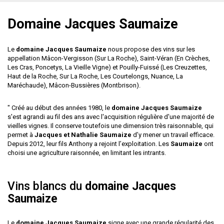
Domaine Jacques Saumaize
Le
domaine Jacques Saumaize
nous propose des vins sur les
appellation Mâcon-Vergisson (Sur La Roche), Saint-Véran (En Crèches,
Les Cras, Poncetys, La Vieille Vigne) et Pouilly-Fuissé (Les Creuzettes,
Haut de la Roche, Sur La Roche, Les Courtelongs, Nuance, La
Maréchaude), Mâcon-Bussières (Montbrison).
" Créé au début des années 1980, le
domaine Jacques Saumaize
s'est agrandi au fil des ans avec l'acquisition régulière d'une majorité de
vieilles vignes. Il conserve toutefois une dimension très raisonnable, qui
permet à
Jacques et Nathalie Saumaize
d’y mener un travail efficace.
Depuis 2012, leur fils Anthony a rejoint l’exploitation. Les
Saumaize
ont
choisi une agriculture raisonnée, en limitant les intrants.
Vins blancs du
domaine Jacques
Saumaize
Le
domaine Jacques Saumaize
signe avec une grande régularité des