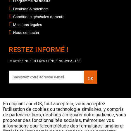
Programme de fidélité
Livraison & paiement
Conditions générales de vente
Mentions légales
Nous contacter
RESTEZ INFORMÉ !
RECEVEZ NOS OFFRES ET NOS NOUVEAUTÉS
OK
En cliquant sur «OK, tout accepter», vous acceptez
l’utilisation de cookies ou technologie similaires, y compris
INTERDICTION DE VENTE DE
de partenaire-tiers, destinés à mesurer notre audience, vous
BOISSONS ALCOOLIQUES AUX
proposer des fonctionnalités sociales, mémoriser vos
MINEURS DE MOINS DE 18 ANS
informations pour la complétude des formulaires, améliorer
La preuve de majorité de l'acheteur est