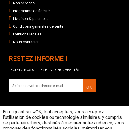
Nos services
Programme de fidélité
Livraison & paiement
Conditions générales de vente
Mentions légales
Nous contacter
RESTEZ INFORMÉ !
RECEVEZ NOS OFFRES ET NOS NOUVEAUTÉS
OK
En cliquant sur «OK, tout accepter», vous acceptez
l’utilisation de cookies ou technologie similaires, y compris
INTERDICTION DE VENTE DE
de partenaire-tiers, destinés à mesurer notre audience, vous
BOISSONS ALCOOLIQUES AUX
proposer des fonctionnalités sociales, mémoriser vos
MINEURS DE MOINS DE 18 ANS