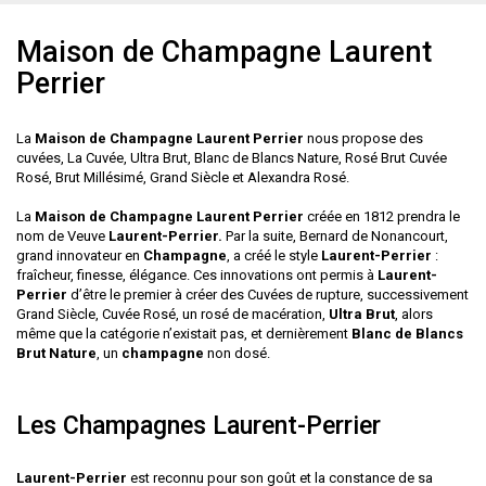
Maison de Champagne Laurent
Perrier
La
Maison de Champagne Laurent Perrier
nous propose des
cuvées,
La Cuvée
,
Ultra Brut
,
Blanc de Blancs Nature
, Rosé Brut
Cuvée
Rosé
,
Brut Millésimé
,
Grand Siècle
et Alexandra Rosé.
La
Maison de Champagne Laurent Perrier
créée en 1812 prendra le
nom de Veuve
Laurent-Perrier.
Par la suite, Bernard de Nonancourt,
grand innovateur en
Champagne
, a créé le style
Laurent-Perrier
:
fraîcheur, finesse, élégance. Ces innovations ont permis à
Laurent-
Perrier
d’être le premier à créer des Cuvées de rupture, successivement
Grand Siècle
,
Cuvée Rosé
, un rosé de macération,
Ultra Brut
, alors
même que la catégorie n’existait pas, et dernièrement
Blanc de Blancs
Brut Nature
, un
champagne
non dosé.
Les Champagnes Laurent-Perrier
Laurent-Perrier
est reconnu pour son goût et la constance de sa