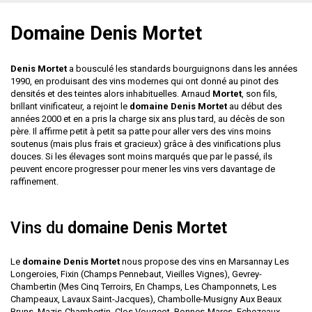
Domaine Denis Mortet
Denis Mortet
a bousculé les standards bourguignons dans les années
1990, en produisant des vins modernes qui ont donné au pinot des
densités et des teintes alors inhabituelles.
Arnaud
Mortet
, son fils,
brillant vinificateur, a rejoint le
domaine Denis Mortet
au début des
années 2000 et en a pris la charge six ans plus tard, au décès de son
père. Il affirme petit à petit sa patte pour aller vers des vins moins
soutenus (mais plus frais et gracieux) grâce à des vinifications plus
douces. Si les élevages sont moins marqués que par le passé, ils
peuvent encore progresser pour mener les vins vers davantage de
raffinement.
Vins du
domaine Denis Mortet
Le
domaine Denis Mortet
nous propose des vins en Marsannay Les
Longeroies, Fixin (Champs Pennebaut, Vieilles Vignes), Gevrey-
Chambertin (Mes Cinq Terroirs, En Champs, Les Champonnets, Les
Champeaux, Lavaux Saint-Jacques), Chambolle-Musigny Aux Beaux
Bruns, Mazis-Chambertin, Clos Vougeot, Bonnes-Mares, Echezeaux,