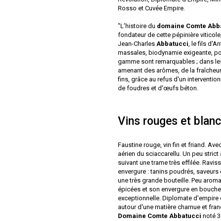
Rosso et Cuvée Empire.
"L’histoire du
domaine Comte Abb
fondateur de cette pépinière vitico
Jean-Charles
Abbatucci
, le fils d'
massales, biodynamie exigeante, port
gamme sont remarquables ; dans le
amenant des arômes, de la fraîcheur,
fins, grâce au refus d'un interventio
de foudres et d'œufs béton.
Vins rouges et blan
Faustine rouge, vin fin et friand. A
aérien du sciaccarellu. Un peu strict
suivant une trame très effilée. Ravis
envergure : tanins poudrés, saveurs 
une très grande bouteille. Peu arom
épicées et son envergure en bouche. 
exceptionnelle. Diplomate d'empire ex
autour d'une matière charnue et fra
Domaine Comte Abbatucci
noté 3