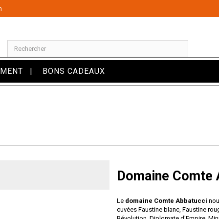
m
OMENT
BONS CADEAUX
Domaine Comte 
Le
domaine Comte Abbatucci
nou
cuvées Faustine blanc, Faustine roug
Révolution, Diplomate d'Empire, Mini