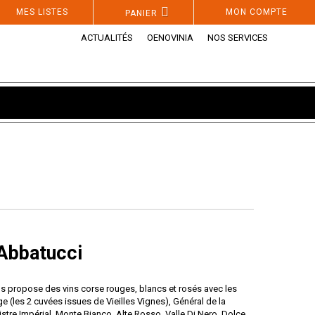
MES LISTES
MON COMPTE
PANIER
ACTUALITÉS
OENOVINIA
NOS SERVICES
Abbatucci
s propose des vins corse rouges, blancs et rosés avec les
e (les 2 cuvées issues de Vieilles Vignes), Général de la
stre Impérial, Monte Bianco, Alte Rosso, Valle Di Nero, Dolce