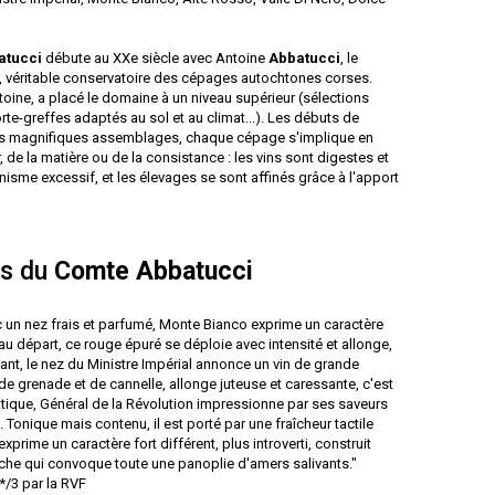
atucci
débute au XXe siècle avec Antoine
Abbatucci
, le
le, véritable conservatoire des cépages autochtones corses.
Antoine, a placé le domaine à un niveau supérieur (sélections
e-greffes adaptés au sol et au climat...). Les débuts de
s magnifiques assemblages, chaque cépage s'implique en
 de la matière ou de la consistance : les vins sont digestes et
nnisme excessif, et les élevages se sont affinés grâce à l'apport
cs du
Comte Abbatucci
vec un nez frais et parfumé, Monte Bianco exprime un caractère
 au départ, ce rouge épuré se déploie avec intensité et allonge,
sant, le nez du Ministre Impérial annonce un vin de grande
de grenade et de cannelle, allonge juteuse et caressante, c'est
atique, Général de la Révolution impressionne par ses saveurs
Tonique mais contenu, il est porté par une fraîcheur tactile
prime un caractère fort différent, plus introverti, construit
nche qui convoque toute une panoplie d'amers salivants."
*/3 par la RVF