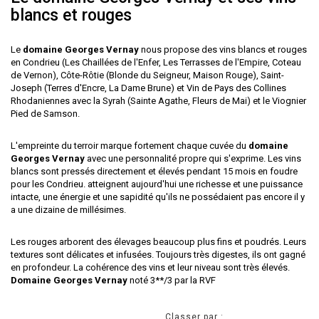
blancs et rouges
Le
domaine Georges Vernay
nous propose des vins blancs et rouges
en Condrieu (Les Chaillées de l'Enfer, Les Terrasses de l'Empire, Coteau
de Vernon), Côte-Rôtie (Blonde du Seigneur, Maison Rouge), Saint-
Joseph (Terres d'Encre, La Dame Brune) et Vin de Pays des Collines
Rhodaniennes avec la Syrah (Sainte Agathe, Fleurs de Mai) et le Viognier
Pied de Samson.
L'empreinte du terroir marque fortement chaque cuvée du
domaine
Georges Vernay
avec une personnalité propre qui s'exprime. Les vins
blancs sont pressés directement et élevés pendant 15 mois en foudre
pour les Condrieu. atteignent aujourd'hui une richesse et une puissance
intacte, une énergie et une sapidité qu'ils ne possédaient pas encore il y
a une dizaine de millésimes.
Les rouges arborent des élevages beaucoup plus fins et poudrés. Leurs
textures sont délicates et infusées. Toujours très digestes, ils ont gagné
en profondeur. La cohérence des vins et leur niveau sont très élevés.
Domaine Georges Vernay
noté 3**/3 par la RVF
Classer par :