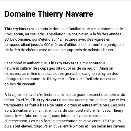
Domaine Thierry Navarre
Thierry Navarre
a repris le domaine familial situé sur la commune de
Roquebrun, au cœur de l'appellation Saint-Chinian, à la fin des années
80. Le domaine, qui s'étend sur 12 hectares avec des vignes en
terrasses allant jusqu'à 600 mètres d'altitude, est entouré de garrigue et
de forêts de chênes avec des sols composés de schistes bruns.
Passionné et authentique,
Thierry Navarre
aime écouter la
nature et cultiver des cépages dits oubliés de sa région. Ainsi on
retrouvera au milieu des classiques grenache, carignan et syrah des
cépages rares comme le Ribeyrenc, le Terret et l'Oeillade qui est un
cousin du cinsault.
A la vigne, le travail s'effectue dans le plus grand respect des sols et du
terroir. En effet,
Thierry Navarre
n'utilise aucun produit chimique et les
traitements se font à base de purin d'orties et autres infusions. Les sols
sont travaillés à la main et enrichis de compost naturel. En cave, Thierry
laisse le vin faire son travail, sans intrant et avec le minimum
d'intervention. Les vins font leur macération en cuve entre 8 à 15 jours,
puis sont élevés, toujours en cuve, entre 6 mois et 1 an selon les cuvées.