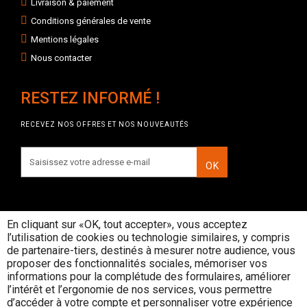
Livraison & paiement
Conditions générales de vente
Mentions légales
Nous contacter
RESTEZ INFORMÉ !
RECEVEZ NOS OFFRES ET NOS NOUVEAUTÉS
OK
En cliquant sur «OK, tout accepter», vous acceptez
l’utilisation de cookies ou technologie similaires, y compris
INTERDICTION DE VENTE DE
de partenaire-tiers, destinés à mesurer notre audience, vous
BOISSONS ALCOOLIQUES AUX
proposer des fonctionnalités sociales, mémoriser vos
MINEURS DE MOINS DE 18 ANS
informations pour la complétude des formulaires, améliorer
La preuve de majorité de l'acheteur est
l’intérêt et l’ergonomie de nos services, vous permettre
exigée au moment de la vente en ligne
d’accéder à votre compte et personnaliser votre expérience