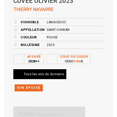
CUVÉE OLIVIER 2023
THIERRY NAVARRE
VIGNOBLE
LANGUEDOC
APPELLATION
SAINT-CHINIAN
COULEUR
ROUGE
MILLÉSIME
2023
APOGÉE
COUP DE COEUR
2028++
OENO
VINI
A
Tous les vins du domaine
VIN ÉPUISÉ
15,90 €
TTC
/ Bouteille - 75cl