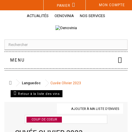
Panneau de gestion des cookies
MON COMPTE
PANIER
ACTUALITÉS
OENOVINIA
NOS SERVICES
MENU
Languedoc
Cuvée Olivier 2023
Retour à la liste des vins
AJOUTER À MA LISTE D'ENVIES
COUP DE COEUR