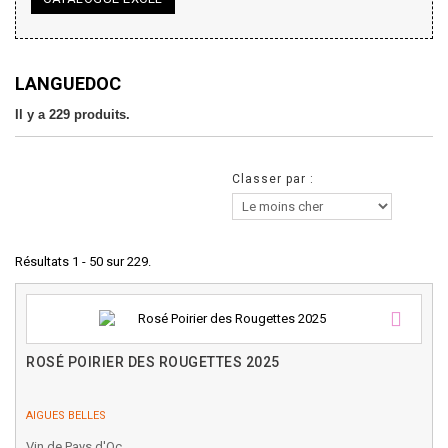
Roussillon
3
DOMAINE
LANGUEDOC
Il y a 229 produits.
Abbaye de Sylva Plana
1
Aigues Belles
7
Classer par :
Alain Chabanon
6
Anne Gros
1
Résultats 1 - 50 sur 229.
Bergerie de l'Arcade
1
Chan Chan
1
Clos des Fées
5
Clos des Reboussiers
2
ROSÉ POIRIER DES ROUGETTES 2025
Clos Maia
17
APPELLATION
AIGUES BELLES
Clos Marie
20
Vin de Pays d'Oc