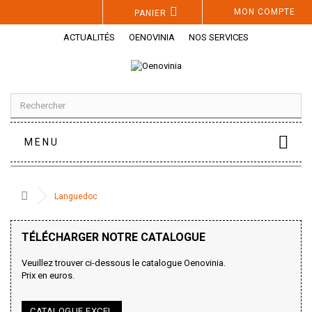
Panneau de gestion des cookies
MON COMPTE
PANIER
ACTUALITÉS
OENOVINIA
NOS SERVICES
MENU
Languedoc
TÉLÉCHARGER NOTRE CATALOGUE
Veuillez trouver ci-dessous le catalogue Oenovinia.
RÉGION VITICOLE
Prix en euros.
Languedoc
164
Roussillon
62
CATALOGUE EXCEL