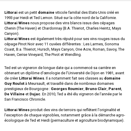
Littorai
est un petit
domaine
viticole familial des Etats-Unis créé en
1993 par Heidi et Ted Lemon. Situé sur la côte nord de la Californie.
Littorai Wines
nous propose des vins blancs issus des cépages
Chenin (The Haven) et Chardonnay (B.A. Thieriot, Charles Heintz, Mays
Canyon).
Littorai Wines
est également très réputé pour ses vins rouges issus du
cépage Pinot Noir avec 11 cuvées différentes : Les Larmes, Sonoma
Coast, B.a. Thieriot, Hursch, Mays Canyon, One Acre, Roman, Savoy, The
Haven, Cerise Vineyard, The Pivot et Wendling.
Ted est un vigneron de longue date qui a commencé sa carrière en
obtenant un diplôme d'œnologie de l'Université de Dijon en 1981, avant
de créer
Littorai Wines
. Il a notamment fait ses classes au
domaine
Guy Roulot
à Meursault, et travaillé dans de nombreux domaines
prestigieux de Bourgogne :
Georges Roumier
,
Bruno Clair
,
Parent
,
De Villaine
et
Dujac
. En 2010, Ted a été élu vigneron de l'année par le
San Francisco Chronicle.
Littorai Wines
produit des vins de terroirs qui reflètent l'originalité et
l'exception de chaque vignobles, notamment grâce à la démarche agro-
écologique de Ted et Heidi (permaculture et agriculture biodynamique).