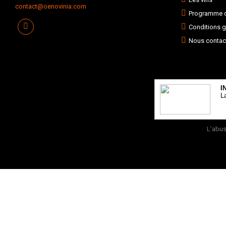
contact@oenovinia.com
Programme de
Conditions g
Nous contac
I
L
L’abus