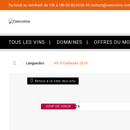
Panneau de gestion des cookies
Du lundi au vendredi de 10h à 18h
03 80 20 06 59
contact@oenovinia.co
TOUS LES VINS
DOMAINES
OFFRES DU M
Languedoc
Vin d'Oeillades 2024
Retour à la liste des vins
COUP DE COEUR