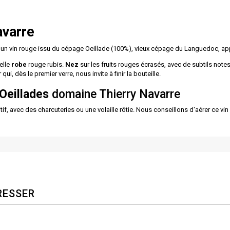
avarre
 un vin rouge issu du cépage Oeillade (100%), vieux cépage du Languedoc, appa
elle
robe
rouge rubis.
Nez
sur les fruits rouges écrasés, avec de subtils note
 qui, dès le premier verre, nous invite à finir la bouteille.
'Oeillades
domaine Thierry Navarre
if, avec des charcuteries ou une volaille rôtie. Nous conseillons d'aérer ce vi
RESSER