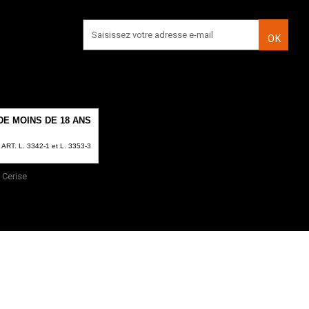
OK
E MOINS DE 18 ANS
T. L. 3342-1 et L. 3353-3
Cerise