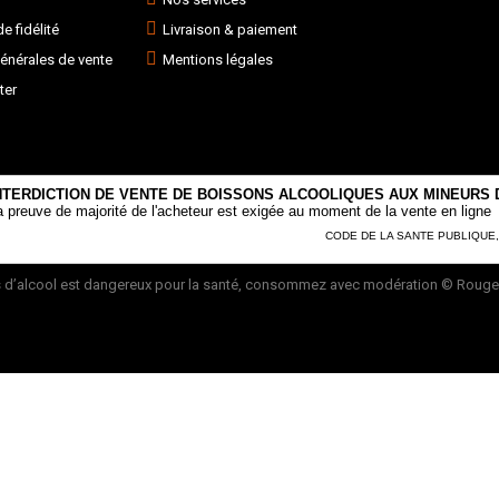
 fidélité
Livraison & paiement
énérales de vente
Mentions légales
ter
NTERDICTION DE VENTE DE BOISSONS ALCOOLIQUES AUX MINEURS D
a preuve de majorité de l'acheteur est exigée au moment de la vente en ligne
CODE DE LA SANTE PUBLIQUE, AR
 d’alcool est dangereux pour la santé, consommez avec modération
© Rouge 